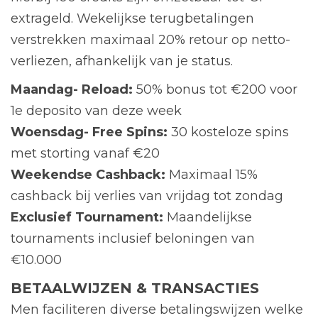
extrageld. Wekelijkse terugbetalingen
verstrekken maximaal 20% retour op netto-
verliezen, afhankelijk van je status.
Maandag- Reload:
50% bonus tot €200 voor
1e deposito van deze week
Woensdag- Free Spins:
30 kosteloze spins
met storting vanaf €20
Weekendse Cashback:
Maximaal 15%
cashback bij verlies van vrijdag tot zondag
Exclusief Tournament:
Maandelijkse
tournaments inclusief beloningen van
€10.000
BETAALWIJZEN & TRANSACTIES
Men faciliteren diverse betalingswijzen welke