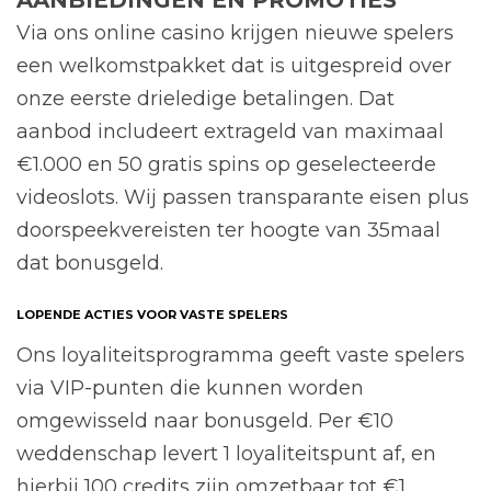
AANBIEDINGEN EN PROMOTIES
Via ons online casino krijgen nieuwe spelers
een welkomstpakket dat is uitgespreid over
onze eerste drieledige betalingen. Dat
aanbod includeert extrageld van maximaal
€1.000 en 50 gratis spins op geselecteerde
videoslots. Wij passen transparante eisen plus
doorspeekvereisten ter hoogte van 35maal
dat bonusgeld.
LOPENDE ACTIES VOOR VASTE SPELERS
Ons loyaliteitsprogramma geeft vaste spelers
via VIP-punten die kunnen worden
omgewisseld naar bonusgeld. Per €10
weddenschap levert 1 loyaliteitspunt af, en
hierbij 100 credits zijn omzetbaar tot €1