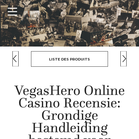
LISTE DES PRODUITS
VegasHero Online
Casino Recensie:
Grondige
Handleiding