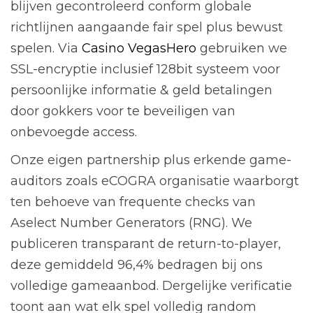
blijven gecontroleerd conform globale
richtlijnen aangaande fair spel plus bewust
spelen. Via
Casino VegasHero
gebruiken we
SSL-encryptie inclusief 128bit systeem voor
persoonlijke informatie & geld betalingen
door gokkers voor te beveiligen van
onbevoegde access.
Onze eigen partnership plus erkende game-
auditors zoals eCOGRA organisatie waarborgt
ten behoeve van frequente checks van
Aselect Number Generators (RNG). We
publiceren transparant de return-to-player,
deze gemiddeld 96,4% bedragen bij ons
volledige gameaanbod. Dergelijke verificatie
toont aan wat elk spel volledig random