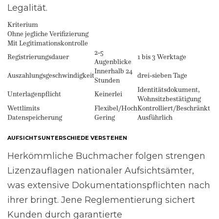
Legalität.
Kriterium
Ohne jegliche Verifizierung
Mit Legitimationskontrolle
2-5
Registrierungsdauer
1 bis 3 Werktage
Augenblicke
Innerhalb 24
Auszahlungsgeschwindigkeit
drei-sieben Tage
Stunden
Identitätsdokument,
Unterlagenpflicht
Keinerlei
Wohnsitzbestätigung
Wettlimits
Flexibel/Hoch
Kontrolliert/Beschränkt
Datenspeicherung
Gering
Ausführlich
AUFSICHTSUNTERSCHIEDE VERSTEHEN
Herkömmliche Buchmacher folgen strengen
Lizenzauflagen nationaler Aufsichtsämter,
was extensive Dokumentationspflichten nach
ihrer bringt. Jene Reglementierung sichert
Kunden durch garantierte