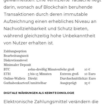
darin, wonach auf Blockchain beruhende
Transaktionen durch deren immutable
Aufzeichnung einen erhebliches Niveau an
Nachvollziehbarkeit und Schutz bieten,
während gleichzeitig hohe Unbekanntheit
von Nutzer erhalten ist.
Zahlungsoption
Bearbeitungszeit
Diskretionslevel
Minimaler Deposit
BTC
zehn-dreißig Minuten
Sehr groß
10 €
ETH
5 bis 15 Minuten
Extrem groß
10 Euro
Online-Wallets
Direkt
Durchschnittlich
20 Euro
Guthabenkarten
Unmittelbar
Ausgeprägt
25 €
DIGITALE WÄHRUNGEN ALS KERNTECHNOLOGIE
Elektronische Zahlungsmittel verändern die