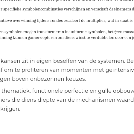
r specifieke symbolencombinaties verschijnen en verschaft deelnemers de
utieve overwinning tijdens rondes escaleert de multiplier, wat in staat i
en symbolen mogen transformeren in uniforme symbolen, hetgeen massal
nning kunnen gamers opteren om diens winst te verdubbelen door een juis
kansen zit in eigen beseffen van de systemen. Bek
af om te profiteren van momenten met geïntensive
wegen boven onbezonnen keuzes.
ematiek, functionele perfectie en gulle opbouw t
nemers die diens diepte van de mechanismen waar
krijgen.