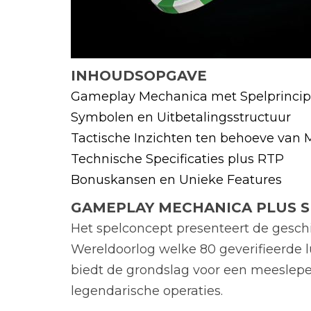
INHOUDSOPGAVE
Gameplay Mechanica met Spelprincip
Symbolen en Uitbetalingsstructuur
Tactische Inzichten ten behoeve van
Technische Specificaties plus RTP
Bonuskansen en Unieke Features
GAMEPLAY MECHANICA PLUS S
Het spelconcept presenteert de gesch
Wereldoorlog welke 80 geverifieerde l
biedt de grondslag voor een meeslepe
legendarische operaties.