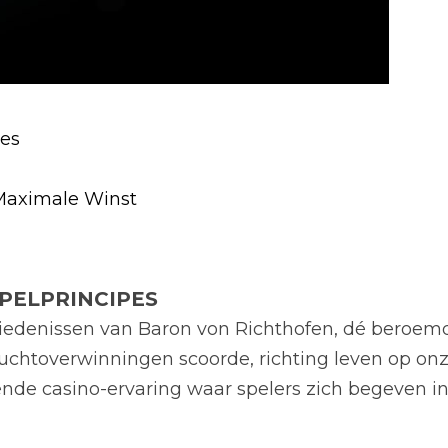
es
 Maximale Winst
PELPRINCIPES
iedenissen van Baron von Richthofen, dé beroemde
uchtoverwinningen scoorde, richting leven op onz
nde casino-ervaring waar spelers zich begeven in