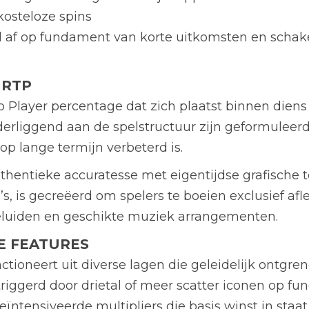
kosteloze spins
jl af op fundament van korte uitkomsten en schak
 RTP
to Player percentage dat zich plaatst binnen diens
derliggend aan de spelstructuur zijn geformuleer
op lange termijn verbeterd is.
uthentieke accuratesse met eigentijdse grafische 
s, is gecreëerd om spelers te boeien exclusief af
eluiden en geschikte muziek arrangementen.
E FEATURES
nctioneert uit diverse lagen die geleidelijk ontg
triggerd door drietal of meer scatter iconen op fu
ïntensiveerde multipliers die basis winst in staat 