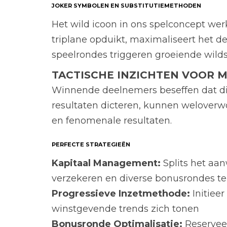
JOKER SYMBOLEN EN SUBSTITUTIEMETHODEN
Het wild icoon in ons spelconcept werk
triplane opduikt, maximaliseert het 
speelrondes triggeren groeiende wilds
TACTISCHE INZICHTEN VOOR M
Winnende deelnemers beseffen dat dit 
resultaten dicteren, kunnen welover
en fenomenale resultaten.
PERFECTE STRATEGIEËN
Kapitaal Management:
Splits het aan
verzekeren en diverse bonusrondes t
Progressieve Inzetmethode:
Initiee
winstgevende trends zich tonen
Bonusronde Optimalisatie:
Reserveer