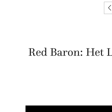
Red Baron: Het L