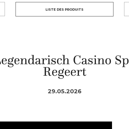
LISTE DES PRODUITS
egendarisch Casino Sp
Regeert
29.05.2026