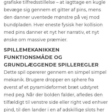
grafiske tilfredsstillelse – at iagttage en kugle
bevæge sig gennem et gitter af pins, mens
den danner uventede mønstre på vej mod
bundpladen. Hver eneste fysisk her kollision
med pins danner et nyt her narrativ, et nyt
ønske om massive præmier.
SPILLEMEKANIKKEN
FUNKTIONSMÅDE OG
GRUNDLÆGGENDE SPILLEREGLER
Dette spil opererer gennem en simpel simpel
mekanik. Brugere dropper en sphere fra
øverst af et pyramideformet bræt udstyret
med peg. Når der bolden falder, afledes den
tilfældigt til venstre side eller right ved enhver
pind, til den lander i en af adskillige slots her