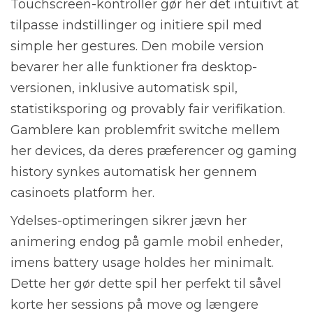
Touchscreen-kontroller gør her det intuitivt at
tilpasse indstillinger og initiere spil med
simple her gestures. Den mobile version
bevarer her alle funktioner fra desktop-
versionen, inklusive automatisk spil,
statistiksporing og provably fair verifikation.
Gamblere kan problemfrit switche mellem
her devices, da deres præferencer og gaming
history synkes automatisk her gennem
casinoets platform her.
Ydelses-optimeringen sikrer jævn her
animering endog på gamle mobil enheder,
imens battery usage holdes her minimalt.
Dette her gør dette spil her perfekt til såvel
korte her sessions på move og længere