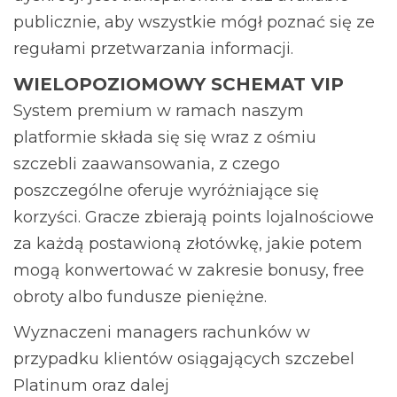
publicznie, aby wszystkie mógł poznać się ze
regułami przetwarzania informacji.
WIELOPOZIOMOWY SCHEMAT VIP
System premium w ramach naszym
platformie składa się się wraz z ośmiu
szczebli zaawansowania, z czego
poszczególne oferuje wyróżniające się
korzyści. Gracze zbierają points lojalnościowe
za każdą postawioną złotówkę, jakie potem
mogą konwertować w zakresie bonusy, free
obroty albo fundusze pieniężne.
Wyznaczeni managers rachunków w
przypadku klientów osiągających szczebel
Platinum oraz dalej