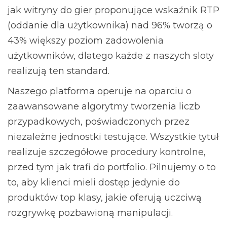
jak witryny do gier proponujące wskaźnik RTP
(oddanie dla użytkownika) nad 96% tworzą o
43% większy poziom zadowolenia
użytkowników, dlatego każde z naszych sloty
realizują ten standard.
Naszego platforma operuje na oparciu o
zaawansowane algorytmy tworzenia liczb
przypadkowych, poświadczonych przez
niezależne jednostki testujące. Wszystkie tytuł
realizuje szczegółowe procedury kontrolne,
przed tym jak trafi do portfolio. Pilnujemy o to
to, aby klienci mieli dostęp jedynie do
produktów top klasy, jakie oferują uczciwą
rozgrywkę pozbawioną manipulacji.