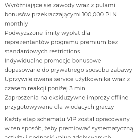
Wyróżniające się zawody wraz z pulami
bonusów przekraczającymi 100,000 PLN
monthly
Podwyższone limity wypłat dla
reprezentantów programu premium bez
standardowych restrictions
Indywidualne promocje bonusowe
dopasowane do prywatnego sposobu zabawy
Uprzywilejowana service użytkownika wraz z
czasem reakcji poniżej 3 min
Zaproszenia na ekskluzywne imprezy offline
przygotowywane dla wiodących graczy
Każdy etap schematu VIP został opracowany
w ten sposób, żeby premiować systematyczną
activity i podnosić value zdobywanych