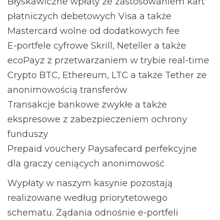
Błyskawiczne wpłaty ze zastosowaniem kart
płatniczych debetowych Visa a także
Mastercard wolne od dodatkowych fee
E-portfele cyfrowe Skrill, Neteller a także
ecoPayz z przetwarzaniem w trybie real-time
Crypto BTC, Ethereum, LTC a także Tether ze
anonimowością transferów
Transakcje bankowe zwykłe a także
ekspresowe z zabezpieczeniem ochrony
funduszy
Prepaid vouchery Paysafecard perfekcyjne
dla graczy ceniących anonimowość
Wypłaty w naszym kasynie pozostają
realizowane według priorytetowego
schematu. Żądania odnośnie e-portfeli