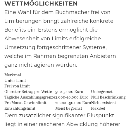
WETTMÖGLICHKEITEN
Eine Wahl für dem Buchmacher frei von
Limitierungen bringt zahlreiche konkrete
Benefits ein. Erstens ermöglicht die
Abwesenheit von Limits erfolgreiche
Umsetzung fortgeschrittener Systeme,
welche im Rahmen begrenzten Anbietern
ganz nicht agieren würden.
Merkmal
Unter Limit
Frei von Limit
Oberster Betrag pro Wette
500-5.000 Euro
Unbegrenzt
Tägliche Auszahlungsgrenze
2.000-10.000 Euro
Null Beschränkung
Pro Monat Gewinnlimit
20.000-50.000 Euro
Nicht existent
Einzahlungslimit
Meist begrenzt
Flexibel
Dem zusätzlicher signifikanter Pluspunkt
liegt in einer rascheren Abwicklung höherer