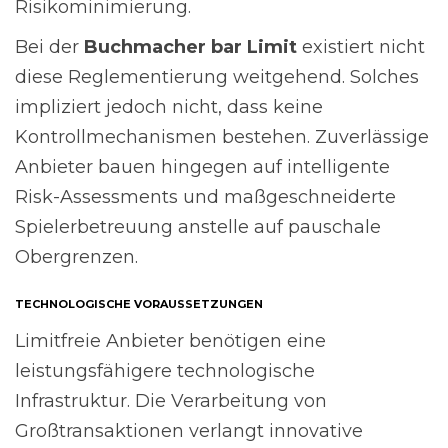
Risikominimierung.
Bei der
Buchmacher bar Limit
existiert nicht
diese Reglementierung weitgehend. Solches
impliziert jedoch nicht, dass keine
Kontrollmechanismen bestehen. Zuverlässige
Anbieter bauen hingegen auf intelligente
Risk-Assessments und maßgeschneiderte
Spielerbetreuung anstelle auf pauschale
Obergrenzen.
TECHNOLOGISCHE VORAUSSETZUNGEN
Limitfreie Anbieter benötigen eine
leistungsfähigere technologische
Infrastruktur. Die Verarbeitung von
Großtransaktionen verlangt innovative