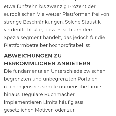
etwa fünfzehn bis zwanzig Prozent der
europäischen Vielwetter Plattformen frei von
strenge Beschränkungen. Solche Statistik
verdeutlicht klar, dass es sich um dem
Spezialsegment handelt, das jedoch für die
Plattformbetreiber hochprofitabel ist.
ABWEICHUNGEN ZU
HERKÖMMLICHEN ANBIETERN
Die fundamentalen Unterschiede zwischen
begrenzten und unbegrenzten Portalen
reichen jenseits simple numerische Limits
hinaus. Reguläre Buchmacher
implementieren Limits häufig aus
gesetzlichen Motiven oder zur