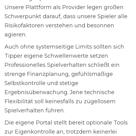
Unsere Plattform als Provider legen großen
Schwerpunkt darauf, dass unsere Spieler alle
Risikofaktoren verstehen und besonnen
agieren.
Auch ohne systemseitige Limits sollten sich
Tipper eigene Schwellenwerte setzen.
Professionelles Spielverhalten schließt ein
strenge Finanzplanung, gefühlsmäßige
Selbstkontrolle und stetige
Ergebnisüberwachung. Jene technische
Flexibilität soll keinesfalls zu zügellosem
Spielverhalten führen.
Die eigene Portal stellt bereit optionale Tools
zur Eigenkontrolle an, trotzdem keinerlei