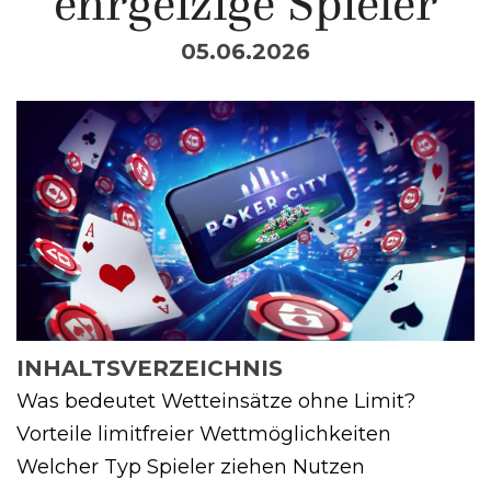
ehrgeizige Spieler
05.06.2026
INHALTSVERZEICHNIS
Was bedeutet Wetteinsätze ohne Limit?
Vorteile limitfreier Wettmöglichkeiten
Welcher Typ Spieler ziehen Nutzen