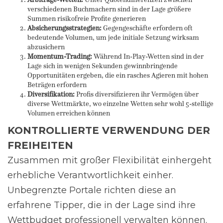
verschiedenen Buchmachern sind in der Lage größere
Summen risikofreie Profite generieren
Absicherungsstrategien:
Gegengeschäfte erfordern oft
bedeutende Volumen, um jede initiale Setzung wirksam
abzusichern
Momentum-Trading:
Während In-Play-Wetten sind in der
Lage sich in wenigen Sekunden gewinnbringende
Opportunitäten ergeben, die ein rasches Agieren mit hohen
Beträgen erfordern
Diversifikation:
Profis diversifizieren ihr Vermögen über
diverse Wettmärkte, wo einzelne Wetten sehr wohl 5-stellige
Volumen erreichen können
KONTROLLIERTE VERWENDUNG DER
FREIHEITEN
Zusammen mit großer Flexibilität einhergeht
erhebliche Verantwortlichkeit einher.
Unbegrenzte Portale richten diese an
erfahrene Tipper, die in der Lage sind ihre
Wettbudget professionell verwalten können.