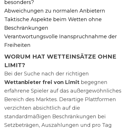
besonders?
Abweichungen zu normalen Anbietern
Taktische Aspekte beim Wetten ohne
Beschränkungen
Verantwortungsvolle Inanspruchnahme der
Freiheiten
WORUM HAT WETTEINSÄTZE OHNE
LIMIT?
Bei der Suche nach der richtigen
Wettanbieter frei von Limit
begegnen
erfahrene Spieler auf das außergewöhnliches
Bereich des Marktes. Derartige Plattformen
verzichten absichtlich auf die
standardmäßigen Beschränkungen bei
Setzbeträgen, Auszahlungen und pro Tag