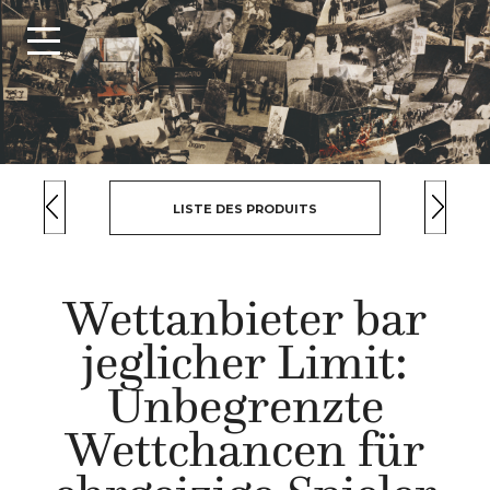
LISTE DES PRODUITS
Wettanbieter bar
jeglicher Limit:
Unbegrenzte
Wettchancen für