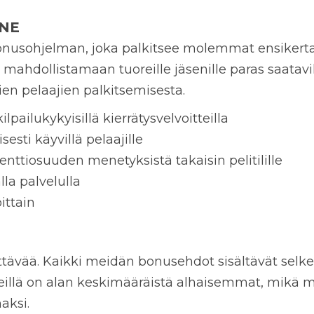
NE
onusohjelman, joka palkitsee molemmat ensikertal
mahdollistamaan tuoreille jäsenille paras saatavi
en pelaajien palkitsemisesta.
lpailukykyisillä kierrätysvelvoitteilla
esti käyvillä pelaajille
nttiosuuden menetyksistä takaisin pelitilille
lla palvelulla
oittain
ävää. Kaikki meidän bonusehdot sisältävät selkeät
illä on alan keskimääräistä alhaisemmat, mikä m
aksi.