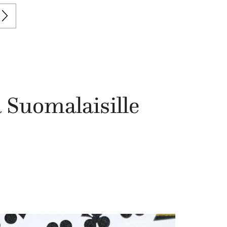
 Suomalaisille