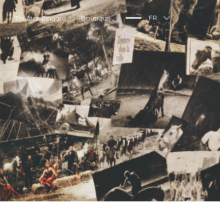
Théâtre Zingaro
Boutique