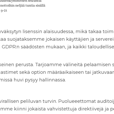
e kuudenkymmenen sekuntia
toihin neljää tuntia sisällä
 9-21
väksytyn lisenssin alaisuudessa, mikä takaa toim
 suojataksemme jokaisen käyttäjien ja servereide
 GDPR:n säädösten mukaan, ja kaikki taloudelliset
einen perusta. Tarjoamme välineitä pelaamisen 
toajastimet sekä option määräaikaiseen tai jatkuv
issä huvi pysyy hallinnassa.
rallisen peliluvan turvin. Puolueeettomat audito
me kiinni jokaista vahvistettuja direktiivejä ja pe