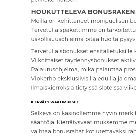
HOUKUTTELEVA BONUSRAKEN
Meillä on kehittäneet monipuolisen b
Tervetuliaispakettimme on tarkoitettu 
uskollisuusohjelma pitää huolta pysyvi
Tervetuliaisbonukset ensitalletuksille ki
Viikoittaiset täydennysbonukset aktiivis
Palautusohjelma, mikä palauttaa prose
Vipkerho eksklusiivisilla eduilla ja oma
Ilmaiskierroksia tietyissä sloteissa viik
KIERRÄTYSVAATIMUKSET
Selkeys on kasinollemme hyvin merkitt
sääntöjä. Kierrätysvaatimuksemme me
vaihtaa bonusrahat kotiutettavaksi rah