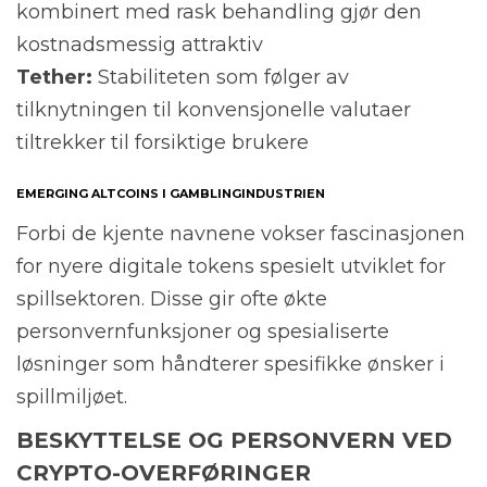
kombinert med rask behandling gjør den
kostnadsmessig attraktiv
Tether:
Stabiliteten som følger av
tilknytningen til konvensjonelle valutaer
tiltrekker til forsiktige brukere
EMERGING ALTCOINS I GAMBLINGINDUSTRIEN
Forbi de kjente navnene vokser fascinasjonen
for nyere digitale tokens spesielt utviklet for
spillsektoren. Disse gir ofte økte
personvernfunksjoner og spesialiserte
løsninger som håndterer spesifikke ønsker i
spillmiljøet.
BESKYTTELSE OG PERSONVERN VED
CRYPTO-OVERFØRINGER