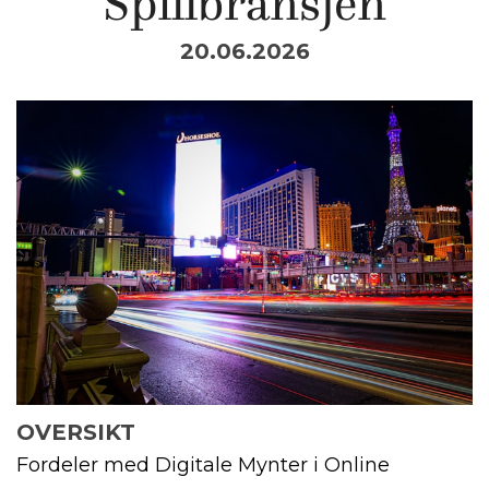
Spillbransjen
20.06.2026
OVERSIKT
Fordeler med Digitale Mynter i Online