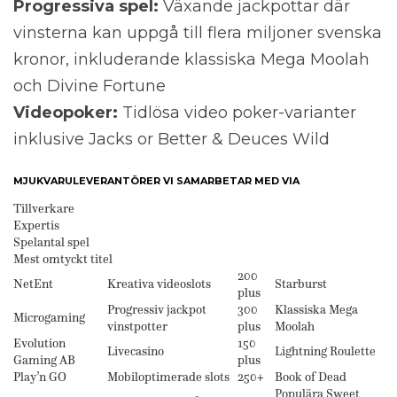
Progressiva spel:
Växande jackpottar där
vinsterna kan uppgå till flera miljoner svenska
kronor, inkluderande klassiska Mega Moolah
och Divine Fortune
Videopoker:
Tidlösa video poker-varianter
inklusive Jacks or Better & Deuces Wild
MJUKVARULEVERANTÖRER VI SAMARBETAR MED VIA
Tillverkare
Expertis
Spelantal spel
Mest omtyckt titel
200
NetEnt
Kreativa videoslots
Starburst
plus
Progressiv jackpot
300
Klassiska Mega
Microgaming
vinstpotter
plus
Moolah
Evolution
150
Livecasino
Lightning Roulette
Gaming AB
plus
Play’n GO
Mobiloptimerade slots
250+
Book of Dead
Populära Sweet