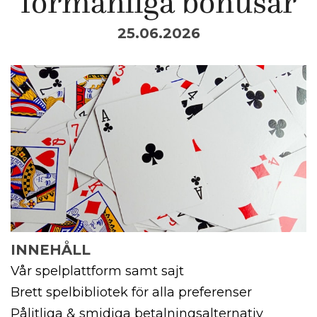
förmånliga bonusar
25.06.2026
INNEHÅLL
Vår spelplattform samt sajt
Brett spelbibliotek för alla preferenser
Pålitliga & smidiga betalningsalternativ