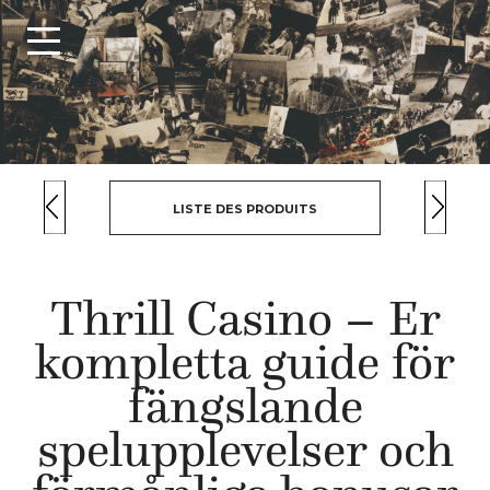
LISTE DES PRODUITS
Thrill Casino – Er
kompletta guide för
fängslande
spelupplevelser och