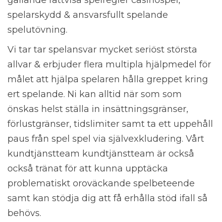
gällande rättvisa spelregler casinospel,
spelarskydd & ansvarsfullt spelande
spelutövning.
Vi tar tar spelansvar mycket seriöst största
allvar & erbjuder flera multipla hjälpmedel för
målet att hjälpa spelaren hålla greppet kring
ert spelande. Ni kan alltid när som som
önskas helst ställa in insättningsgränser,
förlustgränser, tidslimiter samt ta ett uppehåll
paus från spel spel via självexkludering. Vårt
kundtjänstteam kundtjänstteam är också
också tränat för att kunna upptäcka
problematiskt oroväckande spelbeteende
samt kan stödja dig att få erhålla stöd ifall så
behövs.