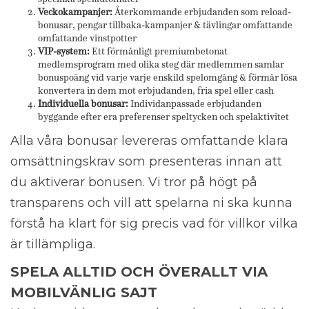
Veckokampanjer:
Återkommande erbjudanden som reload-
bonusar, pengar tillbaka-kampanjer & tävlingar omfattande
omfattande vinstpotter
VIP-system:
Ett förmånligt premiumbetonat
medlemsprogram med olika steg där medlemmen samlar
bonuspoäng vid varje varje enskild spelomgång & förmår lösa
konvertera in dem mot erbjudanden, fria spel eller cash
Individuella bonusar:
Individanpassade erbjudanden
byggande efter era preferenser speltycken och spelaktivitet
Alla våra bonusar levereras omfattande klara
omsättningskrav som presenteras innan att
du aktiverar bonusen. Vi tror på högt på
transparens och vill att spelarna ni ska kunna
förstå ha klart för sig precis vad för villkor vilka
är tillämpliga.
SPELA ALLTID OCH ÖVERALLT VIA
MOBILVÄNLIG SAJT