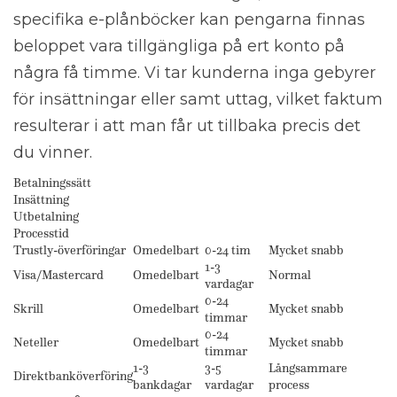
specifika e-plånböcker kan pengarna finnas
beloppet vara tillgängliga på ert konto på
några få timme. Vi tar kunderna inga gebyrer
för insättningar eller samt uttag, vilket faktum
resulterar i att man får ut tillbaka precis det
du vinner.
Betalningssätt
Insättning
Utbetalning
Processtid
Trustly-överföringar
Omedelbart
0-24 tim
Mycket snabb
1-3
Visa/Mastercard
Omedelbart
Normal
vardagar
0-24
Skrill
Omedelbart
Mycket snabb
timmar
0-24
Neteller
Omedelbart
Mycket snabb
timmar
1-3
3-5
Långsammare
Direktbanköverföring
bankdagar
vardagar
process