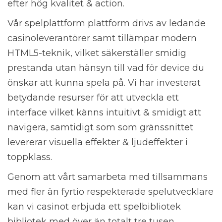
efter hög kvalitet & action.
Vår spelplattform plattform drivs av ledande
casinoleverantörer samt tillämpar modern
HTML5-teknik, vilket säkerställer smidig
prestanda utan hänsyn till vad för device du
önskar att kunna spela på. Vi har investerat
betydande resurser för att utveckla ett
interface vilket känns intuitivt & smidigt att
navigera, samtidigt som som gränssnittet
levererar visuella effekter & ljudeffekter i
toppklass.
Genom att vårt samarbeta med tillsammans
med fler än fyrtio respekterade spelutvecklare
kan vi casinot erbjuda ett spelbibliotek
bibliotek med över än totalt tre tusen