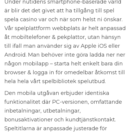
Under nutidens smartphone-baserade värld
är blir det det givet att ha tillgång till spel
spela casino var och när som helst ni önskar.
Vår spelplattform webbplats är helt anpassad
åt mobiltelefoner & pekplattor, utan hänsyn
till ifall man använder sig av Apple iOS eller
Android. Man behöver inte göra ladda ner ner
någon mobilapp – starta helt enkelt bara din
browser & logga in för omedelbar åtkomst till
hela hela vårt spelbibliotek spelutbud.
Den mobila utgåvan erbjuder identiska
funktionalitet där PC-versionen, omfattande
inbetalningar, utbetalningar,
bonusaktivationer och kundtjänstkontakt.
Speltitlarna är anpassade justerade för