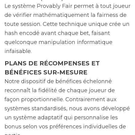
Le système Provably Fair permet à tout joueur
de vérifier mathématiquement la fairness de
toute session. Cette technique unique crée un
hash encodé avant chaque bet, faisant
quelconque manipulation informatique
infaisable.
PLANS DE RÉCOMPENSES ET
BÉNÉFICES SUR-MESURE
Notre dispositif de bénéfices échelonné
reconnaît la fidélité de chaque joueur de
façon proportionnelle. Contrairement aux
systèmes standardisés, nous avons développé
un système adaptatif qui personnalise les
bonus selon vos préférences individuelles de