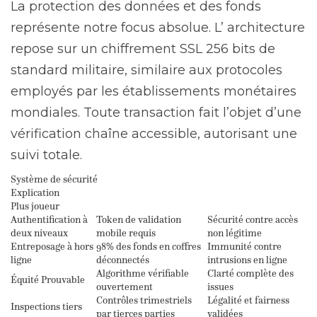
La protection des données et des fonds
représente notre focus absolue. L’ architecture
repose sur un chiffrement SSL 256 bits de
standard militaire, similaire aux protocoles
employés par les établissements monétaires
mondiales. Toute transaction fait l’objet d’une
vérification chaîne accessible, autorisant une
suivi totale.
Système de sécurité
Explication
Plus joueur
Authentification à
Token de validation
Sécurité contre accès
deux niveaux
mobile requis
non légitime
Entreposage à hors
98% des fonds en coffres
Immunité contre
ligne
déconnectés
intrusions en ligne
Algorithme vérifiable
Clarté complète des
Équité Prouvable
ouvertement
issues
Contrôles trimestriels
Légalité et fairness
Inspections tiers
par tierces parties
validées