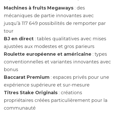
Machines à fruits Megaways
: des
mécaniques de partie innovantes avec
jusqu’à 117 649 possibilités de remporter par
tour
BJ en direct
: tables qualitatives avec mises
ajustées aux modestes et gros parieurs
Roulette européenne et américaine
: types
conventionnelles et variantes innovantes avec
bonus
Baccarat Premium
: espaces privés pour une
expérience supérieure et sur-mesure
Titres Stake Originals
: créations
propriétaires créées particulièrement pour la
communauté