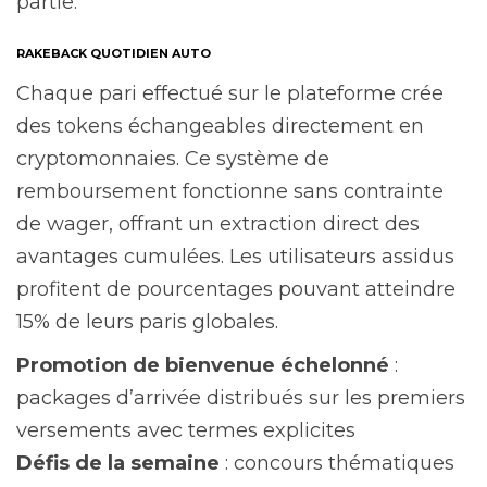
partie.
RAKEBACK QUOTIDIEN AUTO
Chaque pari effectué sur le plateforme crée
des tokens échangeables directement en
cryptomonnaies. Ce système de
remboursement fonctionne sans contrainte
de wager, offrant un extraction direct des
avantages cumulées. Les utilisateurs assidus
profitent de pourcentages pouvant atteindre
15% de leurs paris globales.
Promotion de bienvenue échelonné
:
packages d’arrivée distribués sur les premiers
versements avec termes explicites
Défis de la semaine
: concours thématiques