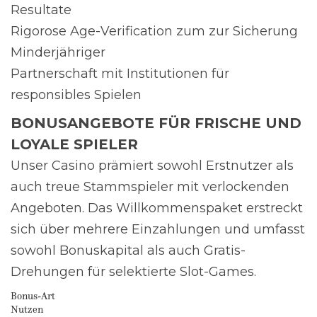
Resultate
Rigorose Age-Verification zum zur Sicherung
Minderjähriger
Partnerschaft mit Institutionen für
responsibles Spielen
BONUSANGEBOTE FÜR FRISCHE UND
LOYALE SPIELER
Unser Casino prämiert sowohl Erstnutzer als
auch treue Stammspieler mit verlockenden
Angeboten. Das Willkommenspaket erstreckt
sich über mehrere Einzahlungen und umfasst
sowohl Bonuskapital als auch Gratis-
Drehungen für selektierte Slot-Games.
Bonus-Art
Nutzen