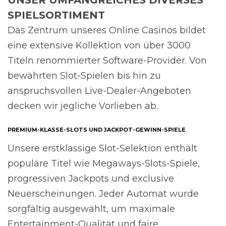
SPIELSORTIMENT
Das Zentrum unseres Online Casinos bildet
eine extensive Kollektion von über 3000
Titeln renommierter Software-Provider. Von
bewährten Slot-Spielen bis hin zu
anspruchsvollen Live-Dealer-Angeboten
decken wir jegliche Vorlieben ab.
PREMIUM-KLASSE-SLOTS UND JACKPOT-GEWINN-SPIELE
Unsere erstklassige Slot-Selektion enthält
populäre Titel wie Megaways-Slots-Spiele,
progressiven Jackpots und exclusive
Neuerscheinungen. Jeder Automat wurde
sorgfältig ausgewählt, um maximale
Entertainment-Qualität und faire