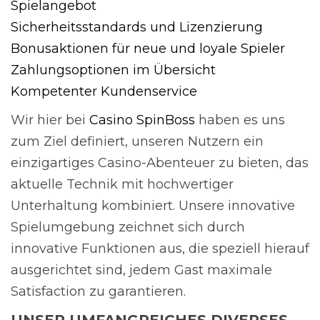
Spielangebot
Sicherheitsstandards und Lizenzierung
Bonusaktionen für neue und loyale Spieler
Zahlungsoptionen im Übersicht
Kompetenter Kundenservice
Wir hier bei
Casino SpinBoss
haben es uns
zum Ziel definiert, unseren Nutzern ein
einzigartiges Casino-Abenteuer zu bieten, das
aktuelle Technik mit hochwertiger
Unterhaltung kombiniert. Unsere innovative
Spielumgebung zeichnet sich durch
innovative Funktionen aus, die speziell hierauf
ausgerichtet sind, jedem Gast maximale
Satisfaction zu garantieren.
UNSER UMFANGREICHES DIVERSES