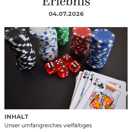
Erlebnis
04.07.2026
INHALT
Unser umfangreiches vielfältiges