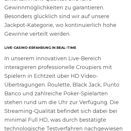
Gewinnmöglichkeiten zu garantieren.
Besonders glücklich sind wir auf unsere
Jackpot-Kategorie, wo kontinuierlich hohe
Gewinne verteilt werden.
LIVE-CASINO-ERFAHRUNG IN REAL-TIME
In unserem innovativen Live-Bereich
interagieren professionelle Croupiers mit
Spielern in Echtzeit über HD Video-
Übertragungen. Roulette, Black Jack, Punto
Banco und zahlreiche Poker-Spielarten
stehen rund um die Uhr zur Verfügung. Die
Streaming-Qualität befindet sich dabei bei
minimal Full HD, was durch bestätigte
technologische Testverfahren nachgewiesen