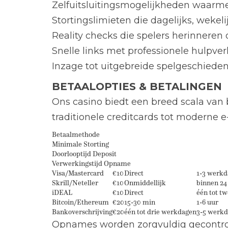
Zelfuitsluitingsmogelijkheden waarm
Stortingslimieten die dagelijks, weke
Reality checks die spelers herinneren 
Snelle links met professionele hulpv
Inzage tot uitgebreide spelgeschiedeni
BETAALOPTIES & BETALINGEN
Ons casino biedt een breed scala va
traditionele creditcards tot moderne e-
Betaalmethode
Minimale Storting
Doorlooptijd Deposit
Verwerkingstijd Opname
Visa/Mastercard
€10
Direct
1-3 werk
Skrill/Neteller
€10
Onmiddellijk
binnen 24
iDEAL
€10
Direct
één tot t
Bitcoin/Ethereum
€20
15-30 min
1-6 uur
Bankoverschrijving
€20
één tot drie werkdagen
3-5 werk
Opnames worden zorgvuldig gecontro