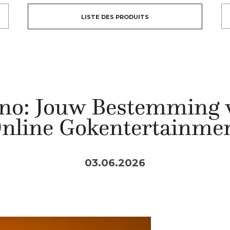
LISTE DES PRODUITS
no: Jouw Bestemming 
nline Gokentertainme
03.06.2026