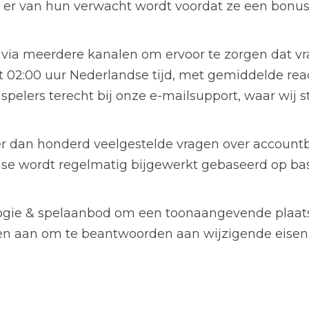
at er van hun verwacht wordt voordat ze een bon
 via meerdere kanalen om ervoor te zorgen dat vr
tot 02:00 uur Nederlandse tijd, met gemiddelde re
elers terecht bij onze e-mailsupport, waar wij s
 dan honderd veelgestelde vragen over accountbe
se wordt regelmatig bijgewerkt gebaseerd op ba
nologie & spelaanbod om een toonaangevende plaat
n aan om te beantwoorden aan wijzigende eisen