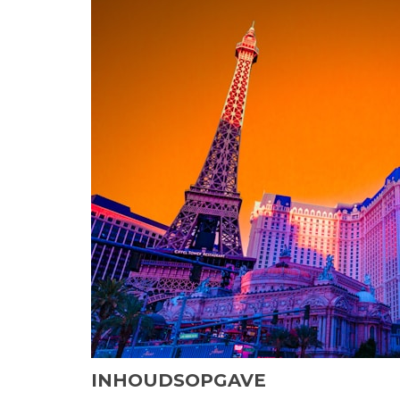
INHOUDSOPGAVE