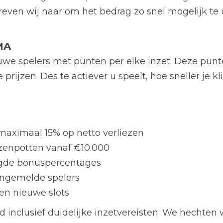
ven wij naar om het bedrag zo snel mogelijk te ui
MA
uwe spelers met punten per elke inzet. Deze pun
 prijzen. Des te actiever u speelt, hoe sneller je k
maximaal 15% op netto verliezen
jzenpotten vanaf €10.000
gde bonuspercentages
angemelde spelers
en nieuwe slots
d inclusief duidelijke inzetvereisten. We hechten