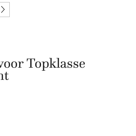
voor Topklasse
nt