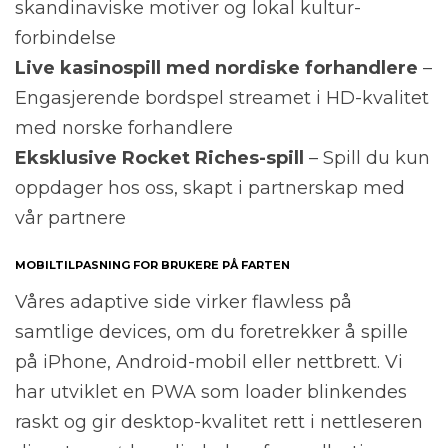
skandinaviske motiver og lokal kultur-
forbindelse
Live kasinospill med nordiske forhandlere
–
Engasjerende bordspel streamet i HD-kvalitet
med norske forhandlere
Eksklusive Rocket Riches-spill
– Spill du kun
oppdager hos oss, skapt i partnerskap med
vår partnere
MOBILTILPASNING FOR BRUKERE PÅ FARTEN
Våres adaptive side virker flawless på
samtlige devices, om du foretrekker å spille
på iPhone, Android-mobil eller nettbrett. Vi
har utviklet en PWA som loader blinkendes
raskt og gir desktop-kvalitet rett i nettleseren