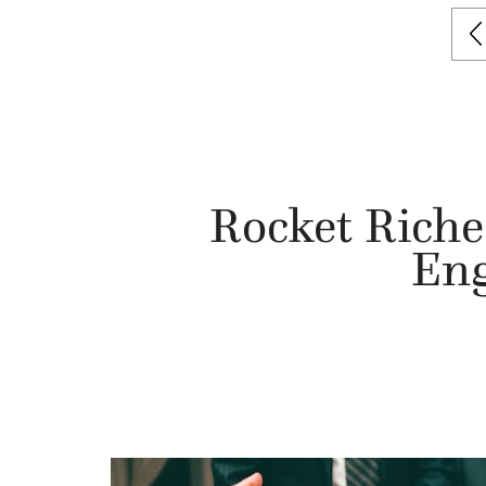
Rocket Riches
Eng