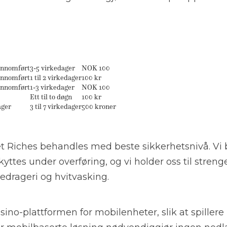
ennomført
3-5 virkedager
NOK 100
ennomført
1 til 2 virkedager
100 kr
ennomført
1-3 virkedager
NOK 100
Ett til to døgn
100 kr
ager
3 til 7 virkedager
500 kroner
t Riches behandles med beste sikkerhetsnivå. Vi 
kyttes under overføring, og vi holder oss til streng
bedrageri og hvitvasking.
ino-plattformen for mobilenheter, slik at spillere 