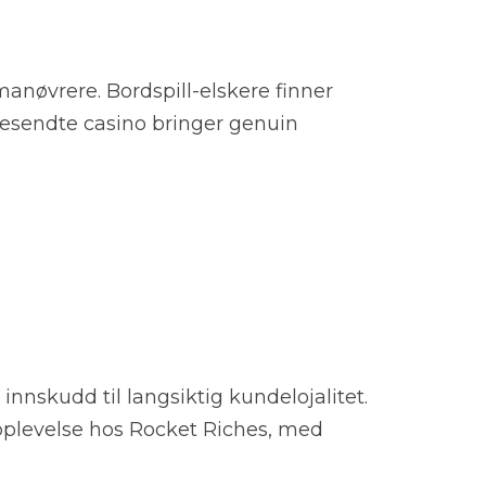
 manøvrere. Bordspill-elskere finner
ktesendte casino bringer genuin
innskudd til langsiktig kundelojalitet.
eopplevelse hos Rocket Riches, med