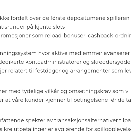
 fordelt over de første depositumene spilleren gj
isrunder på kjente slots
romosjoner som reload-bonuser, cashback-ordning
ønningssystem hvor aktive medlemmer avanserer
, dedikerte kontoadministratorer og skreddersydd
 relatert til festdager og arrangementer som leve
r med tydelige vilkår og omsetningskrav som vi p
rer at våre kunder kjenner til betingelsene før de 
attende spekter av transaksjonsalternativer tilpa
kre utbetalinger er avgjørende for spillopplevels