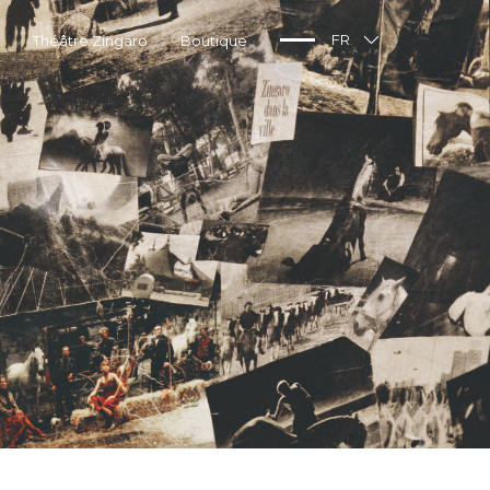
Théâtre Zingaro
Boutique