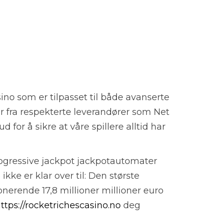
ino som er tilpasset til både avanserte
tler fra respekterte leverandører som Net
or å sikre at våre spillere alltid har
progressive jackpot jackpotautomater
kke er klar over til: Den største
erende 17,8 millioner millioner euro
ttps://rocketrichescasino.no
deg