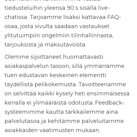
tiedusteluihin yleensä 90 s sisällä live-
chatissa. Tarjoamme lisäksi kattavaa FAQ-
osaa, josta sivulta saadaan vastaukset
ylitutuimpiin ongelmiin tilinhallinnasta,
tarjouksista ja maksutavoista.
Olemme sijoittaneet huomattavasti
asiakaspalvelun tasoon, sillä ymmärrämme
tuen edustavan keskeinen elementti
täydellistä pelikokemusta. Tavoitteenamme
on selvittää kaikki kysely heti ensimmäisessä
kerralla ei ylimääräistä odotusta. Feedback-
systeemimme kautta tarkkailemme aina
palvelutasoa ja kehitämme palveluitamme
asiakkaiden vaatimusten mukaan.