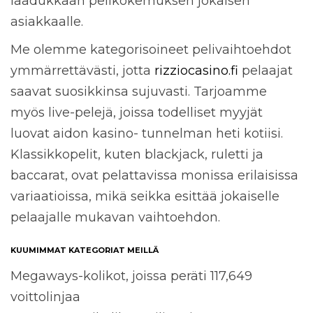
laadukkaan pelikokemuksen jokaisen
asiakkaalle.
Me olemme kategorisoineet pelivaihtoehdot
ymmärrettävästi, jotta
rizziocasino.fi
pelaajat
saavat suosikkinsa sujuvasti. Tarjoamme
myös live-pelejä, joissa todelliset myyjät
luovat aidon kasino- tunnelman heti kotiisi.
Klassikkopelit, kuten blackjack, ruletti ja
baccarat, ovat pelattavissa monissa erilaisissa
variaatioissa, mikä seikka esittää jokaiselle
pelaajalle mukavan vaihtoehdon.
KUUMIMMAT KATEGORIAT MEILLÄ
Megaways-kolikot, joissa peräti 117,649
voittolinjaa