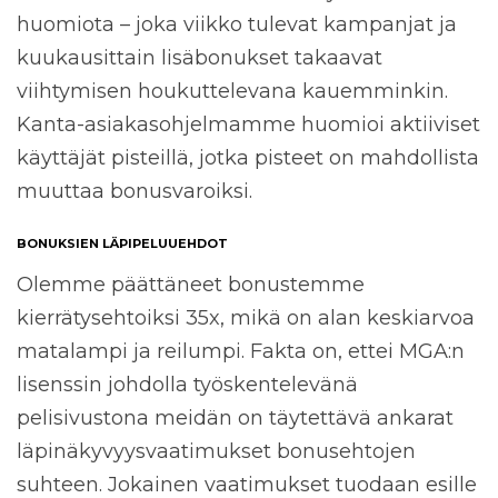
huomiota – joka viikko tulevat kampanjat ja
kuukausittain lisäbonukset takaavat
viihtymisen houkuttelevana kauemminkin.
Kanta-asiakasohjelmamme huomioi aktiiviset
käyttäjät pisteillä, jotka pisteet on mahdollista
muuttaa bonusvaroiksi.
BONUKSIEN LÄPIPELUUEHDOT
Olemme päättäneet bonustemme
kierrätysehtoiksi 35x, mikä on alan keskiarvoa
matalampi ja reilumpi. Fakta on, ettei MGA:n
lisenssin johdolla työskentelevänä
pelisivustona meidän on täytettävä ankarat
läpinäkyvyysvaatimukset bonusehtojen
suhteen. Jokainen vaatimukset tuodaan esille