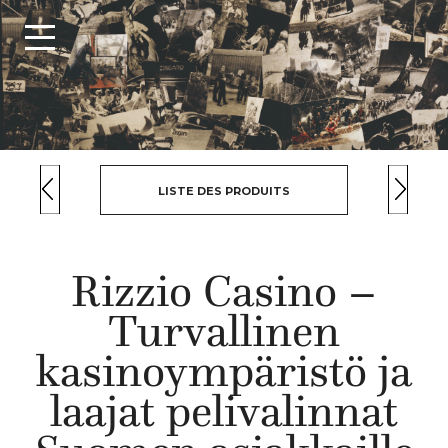
LISTE DES PRODUITS
Rizzio Casino –
Turvallinen
kasinoympäristö ja
laajat pelivalinnat