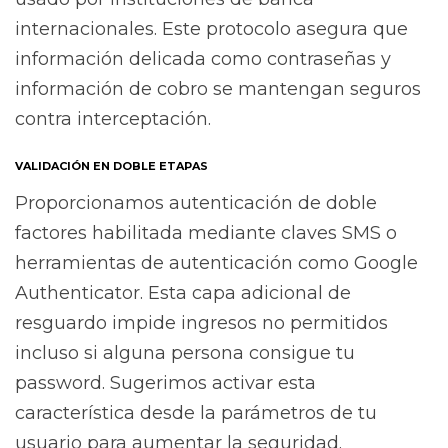
internacionales. Este protocolo asegura que
información delicada como contraseñas y
información de cobro se mantengan seguros
contra interceptación.
VALIDACIÓN EN DOBLE ETAPAS
Proporcionamos autenticación de doble
factores habilitada mediante claves SMS o
herramientas de autenticación como Google
Authenticator. Esta capa adicional de
resguardo impide ingresos no permitidos
incluso si alguna persona consigue tu
password. Sugerimos activar esta
característica desde la parámetros de tu
usuario para aumentar la seguridad.