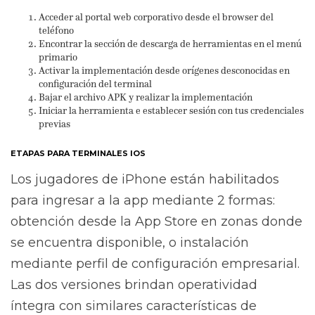
Acceder al portal web corporativo desde el browser del
teléfono
Encontrar la sección de descarga de herramientas en el menú
primario
Activar la implementación desde orígenes desconocidas en
configuración del terminal
Bajar el archivo APK y realizar la implementación
Iniciar la herramienta e establecer sesión con tus credenciales
previas
ETAPAS PARA TERMINALES IOS
Los jugadores de iPhone están habilitados
para ingresar a la app mediante 2 formas:
obtención desde la App Store en zonas donde
se encuentra disponible, o instalación
mediante perfil de configuración empresarial.
Las dos versiones brindan operatividad
íntegra con similares características de