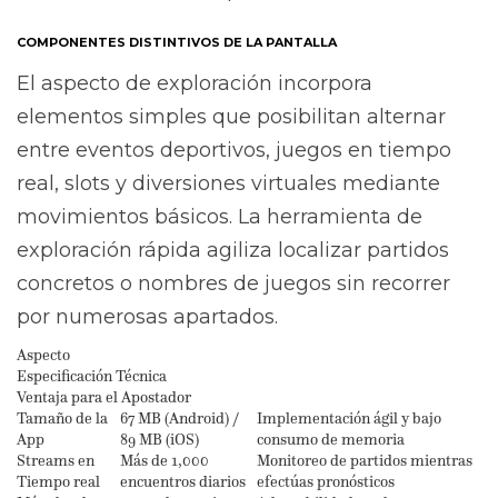
COMPONENTES DISTINTIVOS DE LA PANTALLA
El aspecto de exploración incorpora
elementos simples que posibilitan alternar
entre eventos deportivos, juegos en tiempo
real, slots y diversiones virtuales mediante
movimientos básicos. La herramienta de
exploración rápida agiliza localizar partidos
concretos o nombres de juegos sin recorrer
por numerosas apartados.
Aspecto
Especificación Técnica
Ventaja para el Apostador
Tamaño de la
67 MB (Android) /
Implementación ágil y bajo
App
89 MB (iOS)
consumo de memoria
Streams en
Más de 1,000
Monitoreo de partidos mientras
Tiempo real
encuentros diarios
efectúas pronósticos