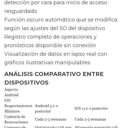
detección por cara para inicio de acceso
resguardado
Función oscuro automático que se modifica
según las ajustes del SO del dispositivo
Registro completo de operaciones y
pronósticos disponible sin conexión
Visualización de datos en lapso real con
gráficos ilustrativas manipulables
ANÁLISIS COMPARATIVO ENTRE
DISPOSITIVOS
Aspecto
Android
iOS
Requerimientos
Android 5.0 o
iOS 11.0 o posterior
Mínimos
posterior
Cadencia de
Cada 2-3 semanas
Cada 2-3 semanas
Renovaciones
Consumo de
Optimizado (12% por
Altamente mejorado (9%