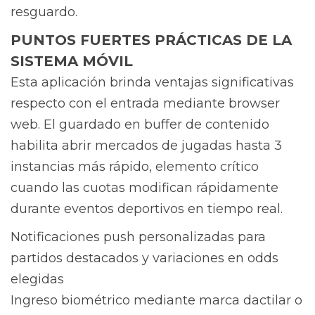
resguardo.
PUNTOS FUERTES PRÁCTICAS DE LA
SISTEMA MÓVIL
Esta aplicación brinda ventajas significativas
respecto con el entrada mediante browser
web. El guardado en buffer de contenido
habilita abrir mercados de jugadas hasta 3
instancias más rápido, elemento crítico
cuando las cuotas modifican rápidamente
durante eventos deportivos en tiempo real.
Notificaciones push personalizadas para
partidos destacados y variaciones en odds
elegidas
Ingreso biométrico mediante marca dactilar o