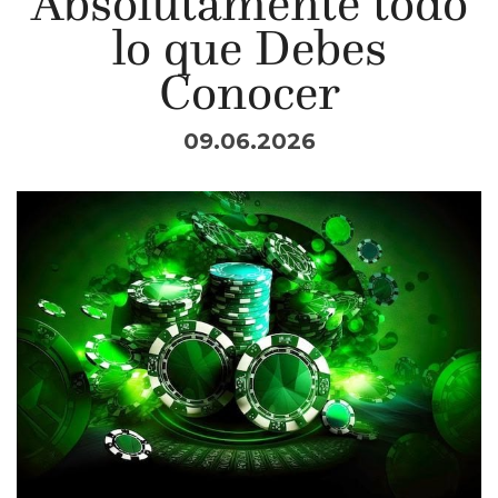
Absolutamente todo
lo que Debes
Conocer
09.06.2026