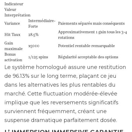
Indicateur
Valeur
Interprétation
Intermédiaire-
Variance
Paiements séparés mais conséquents
Forte
Approximativement 1 gain tous les 3-4
Hit Taux
28.5%
rotations
Gain
x5000
Potentiel rentable remarquable
maximale
Bonus
1/125 spins
Régularité acceptable des options
activation
Le système homologué assure une restitution
de 96.13% sur le long terme, plaçant ce jeu
dans les alternatives les plus rentables du
marché. Cette fluctuation modérée-élevée
implique que les reversements significatifs
surviennent fréquemment, créant une
suspense dramatique parfaitement dosée.
L’ IMMERSION IMMERSIVE GARANTIE