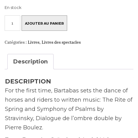
En stock
QUANTITÉ
DE
AJOUTER AU PANIER
LIVRE
TRIPTYK
(VERSION
Catégories :
Livres
,
Livres des spectacles
ANGLAISE)
Description
DESCRIPTION
For the first time, Bartabas sets the dance of
horses and riders to written music: The Rite of
Spring and Symphony of Psalms by
Stravinsky, Dialogue de l’ombre double by
Pierre Boulez.