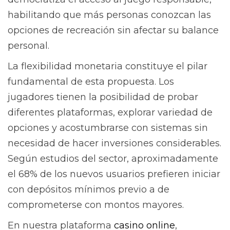
habilitando que más personas conozcan las
opciones de recreación sin afectar su balance
personal.
La flexibilidad monetaria constituye el pilar
fundamental de esta propuesta. Los
jugadores tienen la posibilidad de probar
diferentes plataformas, explorar variedad de
opciones y acostumbrarse con sistemas sin
necesidad de hacer inversiones considerables.
Según estudios del sector, aproximadamente
el 68% de los nuevos usuarios prefieren iniciar
con depósitos mínimos previo a de
comprometerse con montos mayores.
En nuestra plataforma
casino online
,