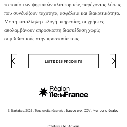
το τοπίο των ψηφιακών πλατφορμών, παρέχοντας λύσεις
που συνδυάζουν ταχύτητα, ασφάλεια και διακριτικότητα.
Με τη κατάλληλη εκλογή υπηρεσίας, οι χρήστες
απολαμβάνουν απρόσκοπτη διασκέδαση χωρίς
συμβιβασμούς στην προστασία τους.
LISTE DES PRODUITS
© Bartabas. 2026 . Tous droits réservés .
Espace pro
.
CGV
.
Mentions légales
.
Création site : Adveris