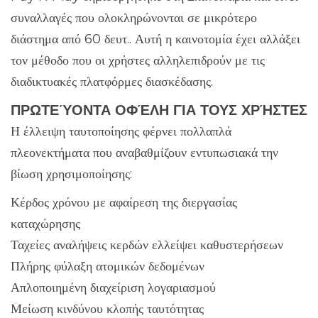
συναλλαγές που ολοκληρώνονται σε μικρότερο
διάστημα από 60 δευτ.. Αυτή η καινοτομία έχει αλλάξει
τον μέθοδο που οι χρήστες αλληλεπιδρούν με τις
διαδικτυακές πλατφόρμες διασκέδασης.
ΠΡΩΤΕΎΟΝΤΑ ΟΦΈΛΗ ΓΙΑ ΤΟΥΣ ΧΡΉΣΤΕΣ
Η έλλειψη ταυτοποίησης φέρνει πολλαπλά
πλεονεκτήματα που αναβαθμίζουν εντυπωσιακά την
βίωση χρησιμοποίησης:
Κέρδος χρόνου με αφαίρεση της διεργασίας
καταχώρησης
Ταχείες αναλήψεις κερδών ελλείψει καθυστερήσεων
Πλήρης φύλαξη ατομικών δεδομένων
Απλοποιημένη διαχείριση λογαριασμού
Μείωση κινδύνου κλοπής ταυτότητας