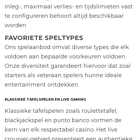
inleg-, maximaal verlies- en tijdslimieten vast
te configureren behoort altijd beschikbaar
worden
FAVORIETE SPELTYPES
Ons spelaanbod omvat diverse types die elk
voldoen aan bepaalde voorkeuren voldoen.
Onze diversiteit garandeert hiervoor dat zoal
starters als veteraan spelers hunne ideale
entertainment ontdekken.
KLASSIEKE TAFELSPELEN EN LIVE GAMING
Klassieke tafelspelen zoals roulettetafel,
blackjackspel en punto banco vormen de
kern van elk respectabel casino. Het live
croupier-gebied presenteert een authentieke