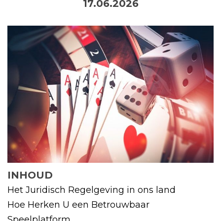
17.06.2026
INHOUD
Het Juridisch Regelgeving in ons land
Hoe Herken U een Betrouwbaar
Speelplatform