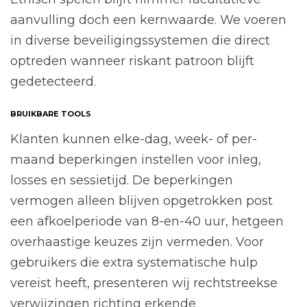
aanvulling doch een kernwaarde. We voeren
in diverse beveiligingssystemen die direct
optreden wanneer riskant patroon blijft
gedetecteerd.
BRUIKBARE TOOLS
Klanten kunnen elke-dag, week- of per-
maand beperkingen instellen voor inleg,
losses en sessietijd. De beperkingen
vermogen alleen blijven opgetrokken post
een afkoelperiode van 8-en-40 uur, hetgeen
overhaastige keuzes zijn vermeden. Voor
gebruikers die extra systematische hulp
vereist heeft, presenteren wij rechtstreekse
verwijzingen richting erkende