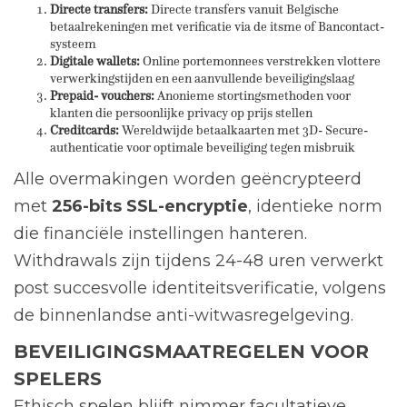
Directe transfers:
Directe transfers vanuit Belgische
betaalrekeningen met verificatie via de itsme of Bancontact-
systeem
Digitale wallets:
Online portemonnees verstrekken vlottere
verwerkingstijden en een aanvullende beveiligingslaag
Prepaid- vouchers:
Anonieme stortingsmethoden voor
klanten die persoonlijke privacy op prijs stellen
Creditcards:
Wereldwijde betaalkaarten met 3D- Secure-
authenticatie voor optimale beveiliging tegen misbruik
Alle overmakingen worden geëncrypteerd
met
256-bits SSL-encryptie
, identieke norm
die financiële instellingen hanteren.
Withdrawals zijn tijdens 24-48 uren verwerkt
post succesvolle identiteitsverificatie, volgens
de binnenlandse anti-witwasregelgeving.
BEVEILIGINGSMAATREGELEN VOOR
SPELERS
Ethisch spelen blijft nimmer facultatieve