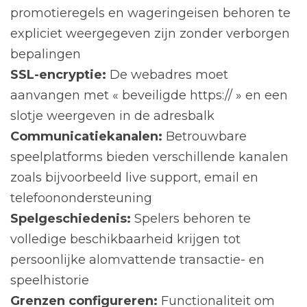
promotieregels en wageringeisen behoren te
expliciet weergegeven zijn zonder verborgen
bepalingen
SSL-encryptie:
De webadres moet
aanvangen met « beveiligde https:// » en een
slotje weergeven in de adresbalk
Communicatiekanalen:
Betrouwbare
speelplatforms bieden verschillende kanalen
zoals bijvoorbeeld live support, email en
telefoonondersteuning
Spelgeschiedenis:
Spelers behoren te
volledige beschikbaarheid krijgen tot
persoonlijke alomvattende transactie- en
speelhistorie
Grenzen configureren:
Functionaliteit om