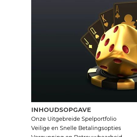
INHOUDSOPGAVE
Onze Uitgebreide Spelportfolio
Veilige en Snelle Betalingsopties