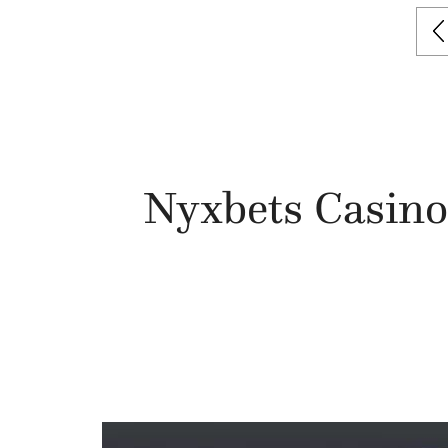
Nyxbets Casino