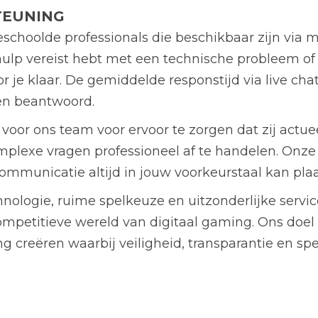
TEUNING
eschoolde professionals die beschikbaar zijn via
hulp vereist hebt met een technische probleem of
r je klaar. De gemiddelde responstijd via live cha
en beantwoord.
 voor ons team voor ervoor te zorgen dat zij actue
omplexe vragen professioneel af te handelen. Onz
communicatie altijd in jouw voorkeurstaal kan pla
ologie, ruime spelkeuze en uitzonderlijke servi
petitieve wereld van digitaal gaming. Ons doel i
g creëren waarbij veiligheid, transparantie en sp