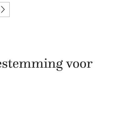
Bestemming voor