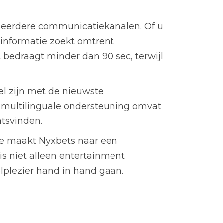
 meerdere communicatiekanalen. Of u
 informatie zoekt omtrent
t bedraagt minder dan 90 sec, terwijl
el zijn met de nieuwste
e multilinguale ondersteuning omvat
atsvinden.
ce maakt Nyxbets naar een
s niet alleen entertainment
elplezier hand in hand gaan.