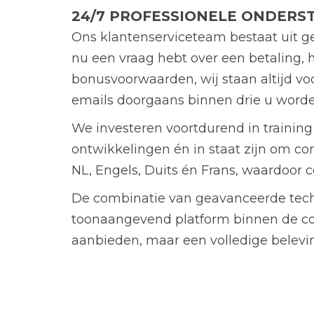
24/7 PROFESSIONELE ONDERS
Ons klantenserviceteam bestaat uit g
nu een vraag hebt over een betaling, 
bonusvoorwaarden, wij staan altijd voo
emails doorgaans binnen drie u word
We investeren voortdurend in training
ontwikkelingen én in staat zijn om c
NL, Engels, Duits én Frans, waardoor 
De combinatie van geavanceerde techn
toonaangevend platform binnen de com
aanbieden, maar een volledige belevin