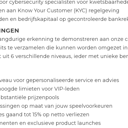
door cybersecurity specialisten voor kwetsbaarhe
doen aan Know Your Customer (KYC) regelgeving
en en bedrijfskapitaal op gecontroleerde bankr
INGEN
angdurige erkenning te demonstreren aan onze 
redits te verzamelen die kunnen worden omgezet in
 uit 6 verschillende niveaus, ieder met unieke bene
eau voor gepersonaliseerde service en advies
oogde limieten voor VIP-leden
bstantiële prijzenpools
ssingen op maat van jouw speelvoorkeuren
gaand tot 15% op netto verliezen
menten en exclusieve product launches