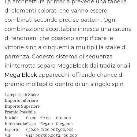
La architettura primaria prevede una tabella
di elementi colorati che vanno essere
combinati secondo precise pattern. Ogni
combinazione accettabile innesca una catena
di fenomeni che possono amplificare le
vittorie sino a cinquemila multipli la stake di
partenza. Codesto sistema di sequenza
ininterrotta separa MegaBlock dai tradizionali
Mega Block
apparecchi, offrendo chance di
premio molteplici dentro di un singolo spin.
Categoria di Stake
Importo Inferiore
Importo Superiore
Premio Possibile
Iniziale
€0.20
€2.00
€10,000
Intermedio
€2.50
€25.00
€125,000
Esperto
€30.00
€100.00
€500,000
VIP
€125.00
€500.00
€2,500,000