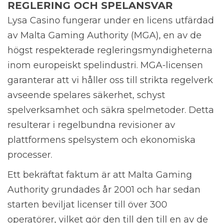
REGLERING OCH SPELANSVAR
Lysa Casino fungerar under en licens utfärdad
av Malta Gaming Authority (MGA), en av de
högst respekterade regleringsmyndigheterna
inom europeiskt spelindustri. MGA-licensen
garanterar att vi håller oss till strikta regelverk
avseende spelares säkerhet, schyst
spelverksamhet och säkra spelmetoder. Detta
resulterar i regelbundna revisioner av
plattformens spelsystem och ekonomiska
processer.
Ett bekräftat faktum är att Malta Gaming
Authority grundades år 2001 och har sedan
starten beviljat licenser till över 300
operatörer, vilket gör den till den till en av de