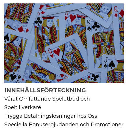
INNEHÅLLSFÖRTECKNING
Vårat Omfattande Spelutbud och
Speltillverkare
Trygga Betalningslösningar hos Oss
Speciella Bonuserbjudanden och Promotioner