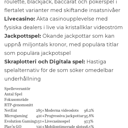
roulette, blackjack, baccarat och pokerspel i
flertalet varianter med skiftande insatsnivåer
Livecasino:
Äkta casinoupplevelse med
fysiska dealers i live via kristallklar videoström
Jackpottspel:
Ökande jackpottar som kan
uppnå miljontals kronor, med populära titlar
som populära jackpotspel
Skraplotteri och Digitala spel:
Hastiga
spelalternativ för de som söker omedelbar
underhållning
Spelleverantör
Antal Spel
Fokusområde
RTP-genomsnitt
NetEnt
285+
Moderna videoslots
96.2%
Microgaming
420+
Progressiva jackpottar
95.8%
Evolution Gaming
150+
Livecasinospel
97.3%
Play’n GO
320+
Mobiloptimerade slots
96.5%