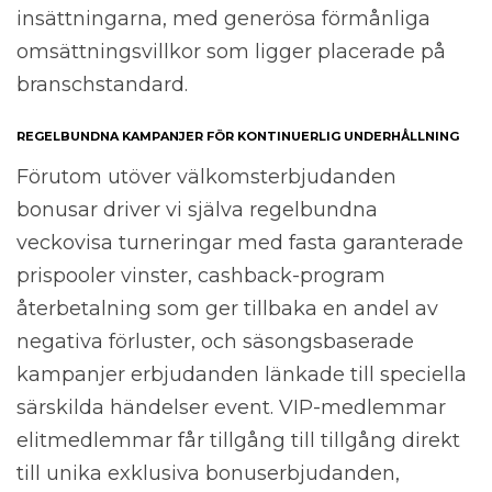
insättningarna, med generösa förmånliga
omsättningsvillkor som ligger placerade på
branschstandard.
REGELBUNDNA KAMPANJER FÖR KONTINUERLIG UNDERHÅLLNING
Förutom utöver välkomsterbjudanden
bonusar driver vi själva regelbundna
veckovisa turneringar med fasta garanterade
prispooler vinster, cashback-program
återbetalning som ger tillbaka en andel av
negativa förluster, och säsongsbaserade
kampanjer erbjudanden länkade till speciella
särskilda händelser event. VIP-medlemmar
elitmedlemmar får tillgång till tillgång direkt
till unika exklusiva bonuserbjudanden,