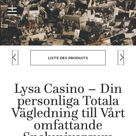
LISTE DES PRODUITS
Lysa Casino – Din
personliga Totala
Vägledning till Vårt
omfattande