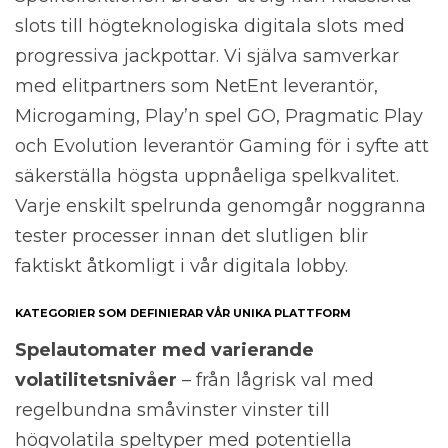
slots till högteknologiska digitala slots med
progressiva jackpottar. Vi själva samverkar
med elitpartners som NetEnt leverantör,
Microgaming, Play’n spel GO, Pragmatic Play
och Evolution leverantör Gaming för i syfte att
säkerställa högsta uppnåeliga spelkvalitet.
Varje enskilt spelrunda genomgår noggranna
tester processer innan det slutligen blir
faktiskt åtkomligt i vår digitala lobby.
KATEGORIER SOM DEFINIERAR VÅR UNIKA PLATTFORM
Spelautomater med varierande
volatilitetsnivåer
– från lågrisk val med
regelbundna småvinster vinster till
högvolatila speltyper med potentiella