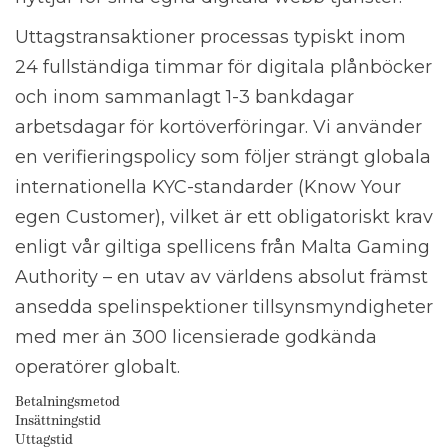
Uttagstransaktioner processas typiskt inom
24 fullständiga timmar för digitala plånböcker
och inom sammanlagt 1-3 bankdagar
arbetsdagar för kortöverföringar. Vi använder
en verifieringspolicy som följer strängt globala
internationella KYC-standarder (Know Your
egen Customer), vilket är ett obligatoriskt krav
enligt vår giltiga spellicens från Malta Gaming
Authority – en utav av världens absolut främst
ansedda spelinspektioner tillsynsmyndigheter
med mer än 300 licensierade godkända
operatörer globalt.
Betalningsmetod
Insättningstid
Uttagstid