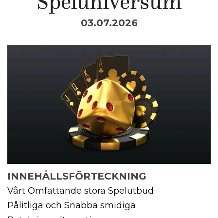
Speluniversum
03.07.2026
INNEHÅLLSFÖRTECKNING
Vårt Omfattande stora Spelutbud
Pålitliga och Snabba smidiga