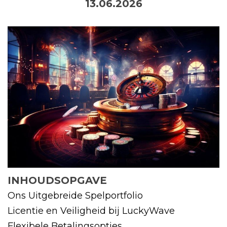
13.06.2026
INHOUDSOPGAVE
Ons Uitgebreide Spelportfolio
Licentie en Veiligheid bij LuckyWave
Flexibele Betalingsopties