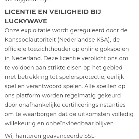
LICENTIE EN VEILIGHEID BIJ
LUCKYWAVE
Onze exploitatie wordt gereguleerd door de
Kansspelautoriteit (Nederlandse KSA), de
officiële toezichthouder op online gokspelen
in Nederland. Deze licentie verplicht ons om
te voldoen aan strikte eisen op het gebied
met betrekking tot spelersprotectie, eerlijk
spel en verantwoord spelen. Alle spellen op
ons platform worden regelmatig gekeurd
door onafhankelijke certificeringsinstanties
om te waarborgen dat de uitkomsten volledig
willekeurig en onbeïnvloedbaar blijven.
Wij hanteren geavanceerde SSL-