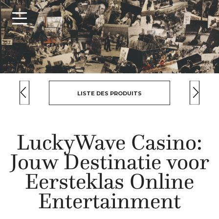
LISTE DES PRODUITS
LuckyWave Casino:
Jouw Destinatie voor
Eersteklas Online
Entertainment