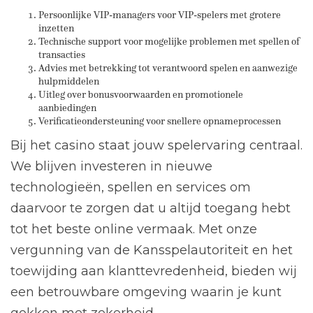
Persoonlijke VIP-managers voor VIP-spelers met grotere
inzetten
Technische support voor mogelijke problemen met spellen of
transacties
Advies met betrekking tot verantwoord spelen en aanwezige
hulpmiddelen
Uitleg over bonusvoorwaarden en promotionele
aanbiedingen
Verificatieondersteuning voor snellere opnameprocessen
Bij het casino staat jouw spelervaring centraal.
We blijven investeren in nieuwe
technologieën, spellen en services om
daarvoor te zorgen dat u altijd toegang hebt
tot het beste online vermaak. Met onze
vergunning van de Kansspelautoriteit en het
toewijding aan klanttevredenheid, bieden wij
een betrouwbare omgeving waarin je kunt
gokken met zekerheid.