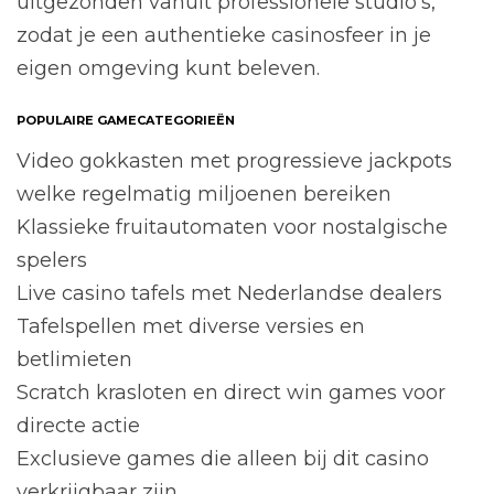
uitgezonden vanuit professionele studio’s,
zodat je een authentieke casinosfeer in je
eigen omgeving kunt beleven.
POPULAIRE GAMECATEGORIEËN
Video gokkasten met progressieve jackpots
welke regelmatig miljoenen bereiken
Klassieke fruitautomaten voor nostalgische
spelers
Live casino tafels met Nederlandse dealers
Tafelspellen met diverse versies en
betlimieten
Scratch krasloten en direct win games voor
directe actie
Exclusieve games die alleen bij dit casino
verkrijgbaar zijn