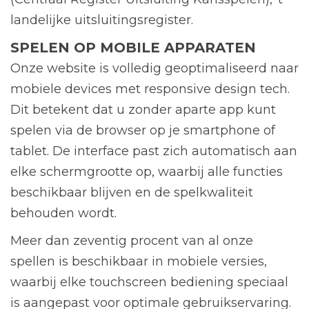
landelijke uitsluitingsregister.
SPELEN OP MOBILE APPARATEN
Onze website is volledig geoptimaliseerd naar
mobiele devices met responsive design tech.
Dit betekent dat u zonder aparte app kunt
spelen via de browser op je smartphone of
tablet. De interface past zich automatisch aan
elke schermgrootte op, waarbij alle functies
beschikbaar blijven en de spelkwaliteit
behouden wordt.
Meer dan zeventig procent van al onze
spellen is beschikbaar in mobiele versies,
waarbij elke touchscreen bediening speciaal
is aangepast voor optimale gebruikservaring.