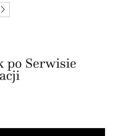
 po Serwisie
cji