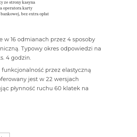
ty ze strony kasyna
a operatora karty
bankowej, bez extra opłat
ie w 16 odmianach przez 4 sposoby
foniczną. Typowy okres odpowiedzi na
. 4 godzin.
funkcjonalność przez elastyczną
 oferowany jest w 22 wersjach
ąc płynność ruchu 60 klatek na