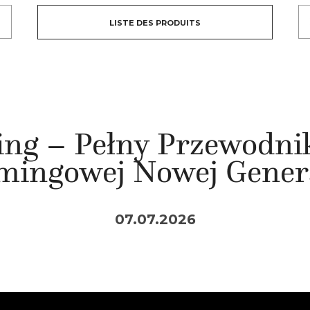
LISTE DES PRODUITS
g – Pełny Przewodnik
mingowej Nowej Genera
07.07.2026