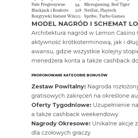
Pule Progresywne
94
Microgaming, Red Tiger
Blackjack i Roulette
218
NetEnt, Playtech
Rozgrywki Instant Win
111
Spribe, Turbo Games
MODEL NAGRÓD I SCHEMAT L
Architektura nagród w Lemon Casino 
aktywność krótkoterminową, jak i dłu
awansu, gdzie wszystkie kolejny stop
menedżera konta a także cashback do
PROPONOWANE KATEGORIE BONUSÓW
Zestaw Powitalny:
Nagroda rozłożony
gratisowych zakręceń na określone a
Oferty Tygodniowe:
Uzupełnienie na
a także cashback weekendowy
Nagrody Okresowe:
Unikalne akcje z
dla czołowych graczy