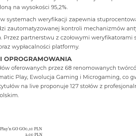
loną na wysokości 95,2%.
w systemach weryfikacji zapewnia stuprocentową 
dzi zautomatyzowanej kontroli mechanizmów anty
m. Przez partnerstwu z czołowymi weryfikatorami
oraz wypłacalności platformy.
CI OPROGRAMOWANIA
ułów oferowanych przez 68 renomowanych twórc
atic Play, Ewolucja Gaming i Microgaming, co gwa
ytułów na live proponuje 127 stołów z profesjon
olskim.
 Play’n GO GO
0,10 PLN
2,00 PLN