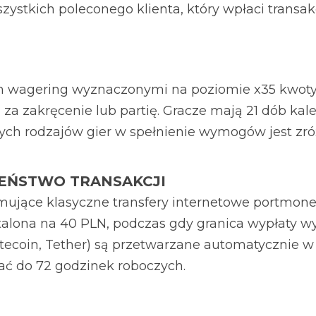
zystkich poleconego klienta, który wpłaci transak
m wagering wyznaczonymi na poziomie x35 kwoty
h za zakręcenie lub partię. Gracze mają 21 dób k
ch rodzajów gier w spełnienie wymogów jest zró
ZEŃSTWO TRANSAKCJI
mujące klasyczne transfery internetowe portmonet
talona na 40 PLN, podczas gdy granica wypłaty wy
itecoin, Tether) są przetwarzane automatycznie w
ać do 72 godzinek roboczych.