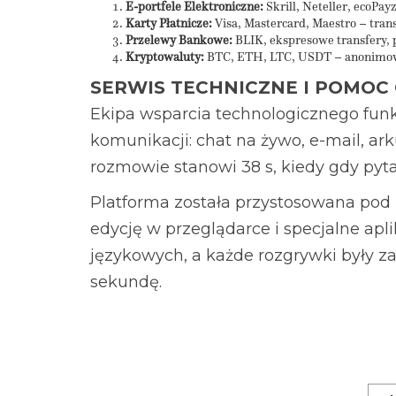
E-portfele Elektroniczne:
Skrill, Neteller, ecoPay
Karty Płatnicze:
Visa, Mastercard, Maestro – trans
Przelewy Bankowe:
BLIK, ekspresowe transfery, 
Kryptowaluty:
BTC, ETH, LTC, USDT – anonimowoś
SERWIS TECHNICZNE I POMOC
Ekipa wsparcia technologicznego fun
komunikacji: chat na żywo, e-mail, ar
rozmowie stanowi 38 s, kiedy gdy pyt
Platforma została przystosowana pod
edycję w przeglądarce i specjalne apl
językowych, a każde rozgrywki były 
sekundę.