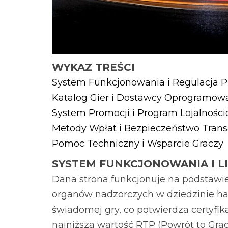
WYKAZ TREŚCI
System Funkcjonowania i Regulacja P
Katalog Gier i Dostawcy Oprogramow
System Promocji i Program Lojalnośc
Metody Wpłat i Bezpieczeństwo Trans
Pomoc Techniczny i Wsparcie Graczy
SYSTEM FUNKCJONOWANIA I 
Dana strona funkcjonuje na podstawie
organów nadzorczych w dziedzinie ha
świadomej gry, co potwierdza certyfi
najniższa wartość RTP (Powrót to Gra