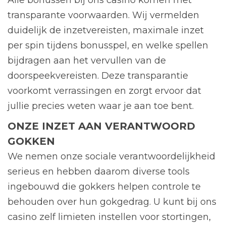
Alle bonussen bij ons casino komen met
transparante voorwaarden. Wij vermelden
duidelijk de inzetvereisten, maximale inzet
per spin tijdens bonusspel, en welke spellen
bijdragen aan het vervullen van de
doorspeekvereisten. Deze transparantie
voorkomt verrassingen en zorgt ervoor dat
jullie precies weten waar je aan toe bent.
ONZE INZET AAN VERANTWOORD
GOKKEN
We nemen onze sociale verantwoordelijkheid
serieus en hebben daarom diverse tools
ingebouwd die gokkers helpen controle te
behouden over hun gokgedrag. U kunt bij ons
casino zelf limieten instellen voor stortingen,