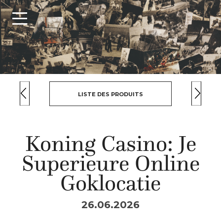
LISTE DES PRODUITS
Koning Casino: Je
Superieure Online
Goklocatie
26.06.2026