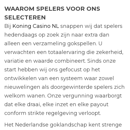
WAAROM SPELERS VOOR ONS
SELECTEREN
Bij
Koning Casino NL
snappen wij dat spelers
hedendaags op zoek zijn naar extra dan
alleen een verzameling gokspellen. U
verwachten een totaalervaring die zekerheid,
variatie en waarde combineert. Sinds onze
start hebben wij ons gefocust op het
ontwikkelen van een systeem waar zowel
nieuwelingen als doorgewinterde spelers zich
welkom wanen. Onze vergunning waarborgt
dat elke draai, elke inzet en elke payout
conform strikte regelgeving verloopt.
Het Nederlandse goklandschap kent strenge