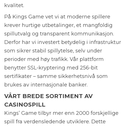
kvalitet.
På Kings Game vet vi at moderne spillere
krever hurtige utbetalinger, et mangfoldig
spillutvalg og transparent kommunikasjon.
Derfor har vi investert betydelig i infrastruktur
som sikrer stabil spillytelse, selv under
perioder med høy trafikk. Vår plattform
benytter SSL-kryptering med 256-bit
sertifikater – samme sikkerhetsnivå som
brukes av internasjonale banker.
VÅRT BREDE SORTIMENT AV
CASINOSPILL
Kings’ Game tilbyr mer enn 2000 forskjellige
spill fra verdensledende utviklere. Dette