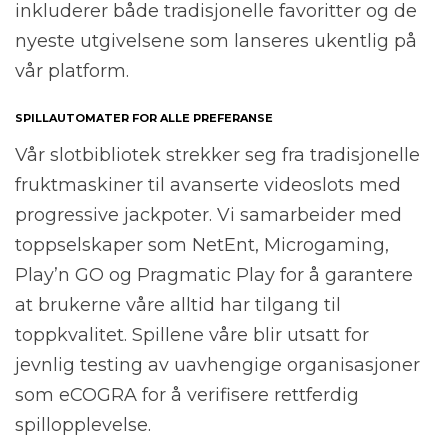
inkluderer både tradisjonelle favoritter og de
nyeste utgivelsene som lanseres ukentlig på
vår platform.
SPILLAUTOMATER FOR ALLE PREFERANSE
Vår slotbibliotek strekker seg fra tradisjonelle
fruktmaskiner til avanserte videoslots med
progressive jackpoter. Vi samarbeider med
toppselskaper som NetEnt, Microgaming,
Play’n GO og Pragmatic Play for å garantere
at brukerne våre alltid har tilgang til
toppkvalitet. Spillene våre blir utsatt for
jevnlig testing av uavhengige organisasjoner
som eCOGRA for å verifisere rettferdig
spillopplevelse.