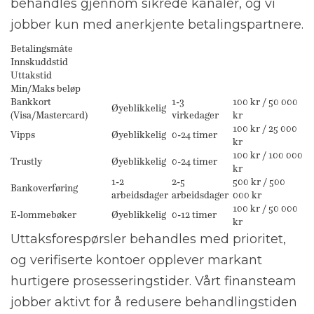
behandles gjennom sikrede kanaler, og vi
jobber kun med anerkjente betalingspartnere.
Betalingsmåte
Innskuddstid
Uttakstid
Min/Maks beløp
Bankkort
1-3
100 kr / 50 000
Øyeblikkelig
(Visa/Mastercard)
virkedager
kr
100 kr / 25 000
Vipps
Øyeblikkelig
0-24 timer
kr
100 kr / 100 000
Trustly
Øyeblikkelig
0-24 timer
kr
1-2
2-5
500 kr / 500
Bankoverføring
arbeidsdager
arbeidsdager
000 kr
100 kr / 50 000
E-lommebøker
Øyeblikkelig
0-12 timer
kr
Uttaksforespørsler behandles med prioritet,
og verifiserte kontoer opplever markant
hurtigere prosesseringstider. Vårt finansteam
jobber aktivt for å redusere behandlingstiden