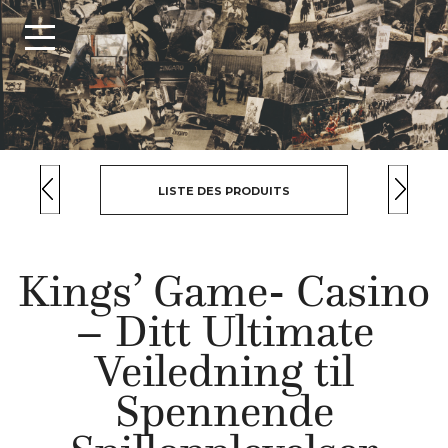
LISTE DES PRODUITS
Kings’ Game- Casino
– Ditt Ultimate
Veiledning til
Spennende