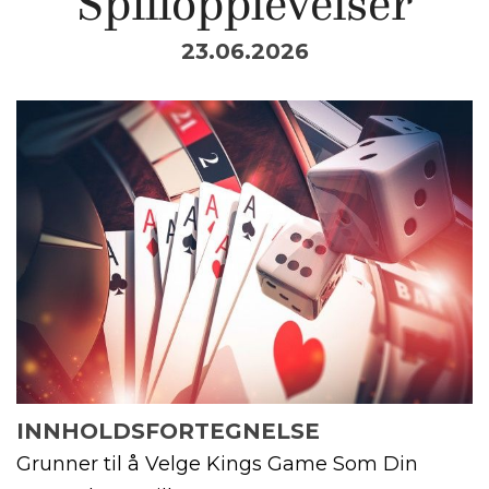
Spillopplevelser
23.06.2026
INNHOLDSFORTEGNELSE
Grunner til å Velge Kings Game Som Din