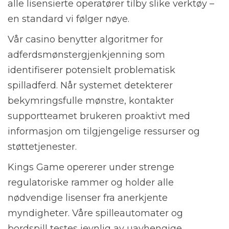
alle lisensierte operatører tilby slike verktøy –
en standard vi følger nøye.
Vår casino benytter algoritmer for
adferdsmønstergjenkjenning som
identifiserer potensielt problematisk
spilladferd. Når systemet detekterer
bekymringsfulle mønstre, kontakter
supportteamet brukeren proaktivt med
informasjon om tilgjengelige ressurser og
støttetjenester.
Kings Game opererer under strenge
regulatoriske rammer og holder alle
nødvendige lisenser fra anerkjente
myndigheter. Våre spilleautomater og
bordspill testes jevnlig av uavhengige