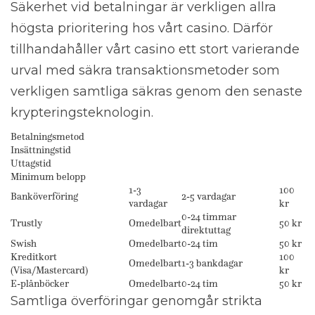
Säkerhet vid betalningar är verkligen allra
högsta prioritering hos vårt casino. Därför
tillhandahåller vårt casino ett stort varierande
urval med säkra transaktionsmetoder som
verkligen samtliga säkras genom den senaste
krypteringsteknologin.
Betalningsmetod
Insättningstid
Uttagstid
Minimum belopp
1-3
100
Banköverföring
2-5 vardagar
vardagar
kr
0-24 timmar
Trustly
Omedelbart
50 kr
direktuttag
Swish
Omedelbart
0-24 tim
50 kr
Kreditkort
100
Omedelbart
1-3 bankdagar
(Visa/Mastercard)
kr
E-plånböcker
Omedelbart
0-24 tim
50 kr
Samtliga överföringar genomgår strikta