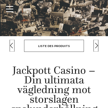
LISTE DES PRODUITS
Jackpott Casino –
Din ultimata
vägledning mot
storslagen