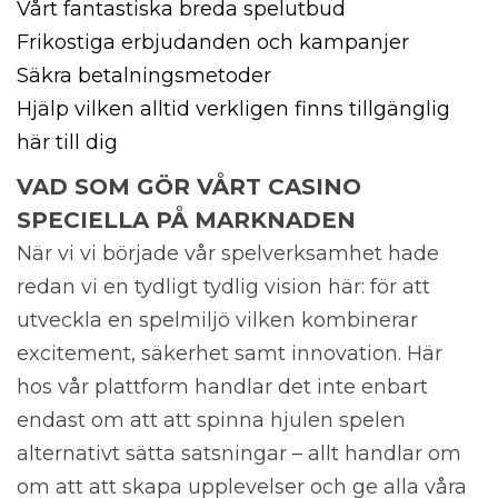
Vårt fantastiska breda spelutbud
Frikostiga erbjudanden och kampanjer
Säkra betalningsmetoder
Hjälp vilken alltid verkligen finns tillgänglig
här till dig
VAD SOM GÖR VÅRT CASINO
SPECIELLA PÅ MARKNADEN
När vi vi började vår spelverksamhet hade
redan vi en tydligt tydlig vision här: för att
utveckla en spelmiljö vilken kombinerar
excitement, säkerhet samt innovation. Här
hos vår plattform handlar det inte enbart
endast om att att spinna hjulen spelen
alternativt sätta satsningar – allt handlar om
om att att skapa upplevelser och ge alla våra