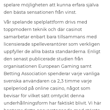
spelare möjligheten att kunna erfara själva
den bästa sensationen från vinst.
Vår spelande spelplattform drivs med
toppmodern teknik och där casinot
samarbetar enbart bara tillsammans med
licensierade spelleverantörer som verkligen
uppfyller de allra bästa standarderna. Enligt
den senast publicerade studien från
organisationen European Gaming samt
Betting Association spenderar varje vanliga
svenska användaren ca 2,3 timme varje
spelperiod på online casino, något som
bevisar för vilket sätt omtyckt denna
underhållningsform har faktiskt blivit. Vi här