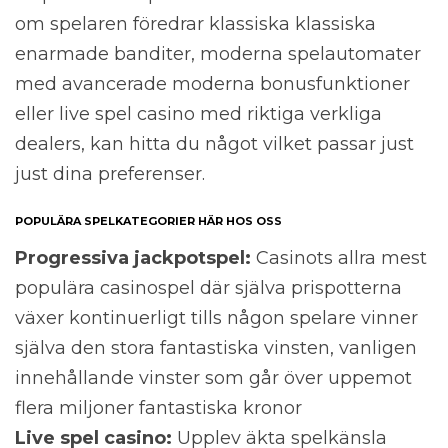
om spelaren föredrar klassiska klassiska
enarmade banditer, moderna spelautomater
med avancerade moderna bonusfunktioner
eller live spel casino med riktiga verkliga
dealers, kan hitta du något vilket passar just
just dina preferenser.
POPULÄRA SPELKATEGORIER HÄR HOS OSS
Progressiva jackpotspel:
Casinots allra mest
populära casinospel där själva prispotterna
växer kontinuerligt tills någon spelare vinner
själva den stora fantastiska vinsten, vanligen
innehållande vinster som går över uppemot
flera miljoner fantastiska kronor
Live spel casino:
Upplev äkta spelkänsla