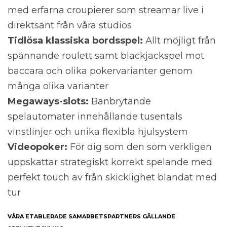
med erfarna croupierer som streamar live i
direktsänt från våra studios
Tidlösa klassiska bordsspel:
Allt möjligt från
spännande roulett samt blackjackspel mot
baccara och olika pokervarianter genom
många olika varianter
Megaways-slots:
Banbrytande
spelautomater innehållande tusentals
vinstlinjer och unika flexibla hjulsystem
Videopoker:
För dig som den som verkligen
uppskattar strategiskt korrekt spelande med
perfekt touch av från skicklighet blandat med
tur
VÅRA ETABLERADE SAMARBETSPARTNERS GÄLLANDE