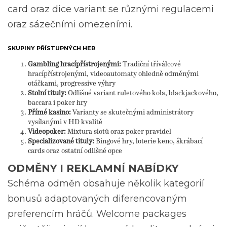
card oraz dice variant se různými regulacemi
oraz sázečními omezeními.
SKUPINY PŘÍSTUPNÝCH HER
Gambling hracípřístrojenými:
Tradiční tříválcové
hracípřístrojenými, videoautomaty ohledně odměnými
otáčkami, progressive výhry
Stolní tituly:
Odlišné variant ruletového kola, blackjackového,
baccara i poker hry
Přímé kasino:
Varianty se skutečnými administrátory
vysílanými v HD kvalitě
Videopoker:
Mixtura slotů oraz poker pravidel
Specializované tituly:
Bingové hry, loterie keno, škrábací
cards oraz ostatní odlišné opce
ODMĚNY I REKLAMNÍ NABÍDKY
Schéma odměn obsahuje několik kategorií
bonusů adaptovaných diferencovaným
preferencím hráčů. Welcome packages