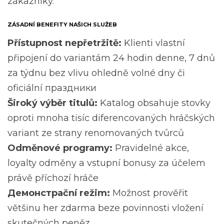
zákazníky.
ZÁSADNÍ BENEFITY NAŠICH SLUŽEB
Přístupnost nepřetržitě:
Klienti vlastní
připojení do variantám 24 hodin denne, 7 dnů
za týdnu bez vlivu ohledně volné dny či
oficiální праздники
Široký výběr titulů:
Katalog obsahuje stovky
oproti mnoha tisíc diferencovaných hráčských
variant ze strany renomovaných tvůrců
Odměnové programy:
Pravidelné akce,
loyalty odměny a vstupní bonusy za účelem
právě příchozí hráče
Демонстрační režim:
Možnost prověřit
většinu her zdarma beze povinnosti vložení
skutečných peněz