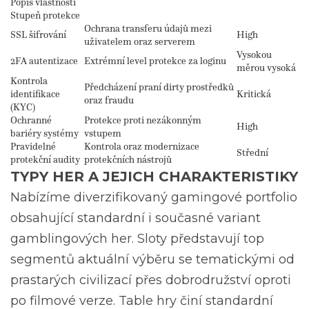
Popis vlastnosti
Stupeň protekce
Ochrana transferu údajů mezi
SSL šifrování
High
uživatelem oraz serverem
Vysokou
2FA autentizace
Extrémní level protekce za loginu
měrou vysoká
Kontrola
Předcházení praní dirty prostředků
identifikace
Kritická
oraz fraudu
(KYC)
Ochranné
Protekce proti nezákonným
High
bariéry systémy
vstupem
Pravidelné
Kontrola oraz modernizace
Střední
protekční audity
protekčních nástrojů
TYPY HER A JEJICH CHARAKTERISTIKY
Nabízíme diverzifikovaný gamingové portfolio
obsahující standardní i současné variant
gamblingových her. Sloty představují top
segmentů aktuální výběru se tematickými od
prastarých civilizací přes dobrodružství oproti
po filmové verze. Table hry činí standardní