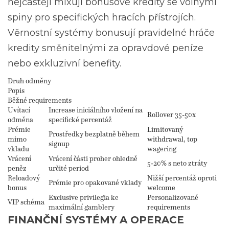
nejčastěji mixují bonusové kredity se volnými
spiny pro specifických hracích přístrojích.
Věrnostní systémy bonusují pravidelné hráče
kredity směnitelnými za opravdové peníze
nebo exkluzivní benefity.
Druh odměny
Popis
Běžné requirements
Uvítací
Increase iniciálního vložení na
Rollover 35-50x
odměna
specifické percentáž
Prémie
Limitovaný
Prostředky bezplatně během
mimo
withdrawal, top
signup
vkladu
wagering
Vrácení
Vrácení části proher ohledně
5-20% s neto ztráty
peněz
určité period
Reloadový
Nižší percentáž oproti
Prémie pro opakované vklady
bonus
welcome
Exclusive privilegia ke
Personalizované
VIP schéma
maximální gamblery
requirements
FINANČNÍ SYSTÉMY A OPERACE