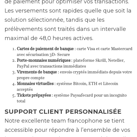
de paiement pour optimiser vos transactions.
Les versements sont rapides quelle que soit la
solution sélectionnée, tandis que les
prélèvements sont traités dans un intervalle
maximal de 48,0 heures actives.
Cartes de paiement de banque
: carte Visa et carte Mastercard
avec sécurisation 3D- Secure
Porte-monnaies numériques
: plateforme Skrill, Neteller,
PayPal avec transactions immédiates
Virements de banque
: envois cryptés immédiats depuis votre
propre compte
Monnaies virtuelles
: système Bitcoin, ETH et Litecoin
acceptés
Tickets prépayées
: système Paysafecard pour un incognito
total
SUPPORT CLIENT PERSONNALISÉE
Notre excellente team francophone se tient
accessible pour répondre à l’ensemble de vos