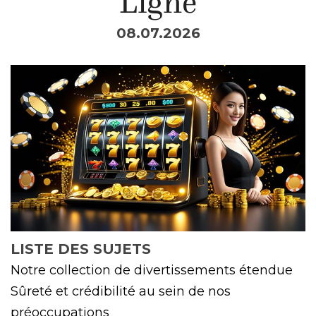
Ligne
08.07.2026
LISTE DES SUJETS
Notre collection de divertissements étendue
Sûreté et crédibilité au sein de nos
préoccupations