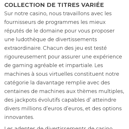
COLLECTION DE TITRES VARIÉE
Sur notre casino, nous travaillons avec les
fournisseurs de programmes les mieux
réputés de le domaine pour vous proposer
une ludothèque de divertissements
extraordinaire. Chacun des jeu est testé
rigoureusement pour assurer une expérience
de gaming agréable et impartiale. Les
machines à sous virtuelles constituent notre
catégorie la davantage remplie avec des
centaines de machines aux thèmes multiples,
des jackpots évolutifs capables d’ atteindre
divers millions d’euros d’euros, et des options
innovantes.
Les adeptes de divertissements de casino