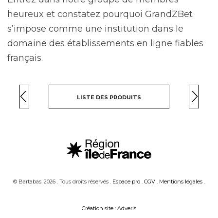
heureux et constatez pourquoi GrandZBet
s’impose comme une institution dans le
domaine des établissements en ligne fiables
français.
LISTE DES PRODUITS
© Bartabas. 2026 . Tous droits réservés .
Espace pro
.
CGV
.
Mentions légales
.
Création site : Adveris