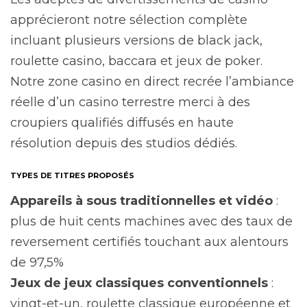
apprécieront notre sélection complète
incluant plusieurs versions de black jack,
roulette casino, baccara et jeux de poker.
Notre zone casino en direct recrée l’ambiance
réelle d’un casino terrestre merci à des
croupiers qualifiés diffusés en haute
résolution depuis des studios dédiés.
TYPES DE TITRES PROPOSÉS
Appareils à sous traditionnelles et vidéo
:
plus de huit cents machines avec des taux de
reversement certifiés touchant aux alentours
de 97,5%
Jeux de jeux classiques conventionnels
:
vingt-et-un, roulette classique européenne et