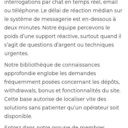
interrogations par chat en temps réel, email
ou téléphone. Le délai de réaction médian sur
le système de messagerie est en-dessous à
deux minutes. Notre équipe percevons le
poids d’une support réactive, surtout quand il
s’agit de questions d’argent ou techniques
urgentes.
Notre bibliothèque de connaissances
approfondie englobe les demandes
fréquemment posées concernant les dépôts,
withdrawals, bonus et fonctionnalités du site.
Cette base autorise de localiser vite des
solutions sans patienter qu’un opérateur soit
disponible.
Entrez dans notre groupe de membres