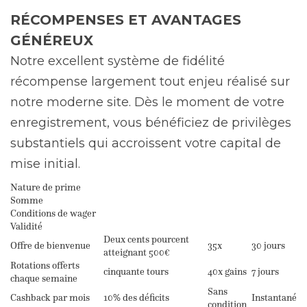
RÉCOMPENSES ET AVANTAGES
GÉNÉREUX
Notre excellent système de fidélité
récompense largement tout enjeu réalisé sur
notre moderne site. Dès le moment de votre
enregistrement, vous bénéficiez de privilèges
substantiels qui accroissent votre capital de
mise initial.
Nature de prime
Somme
Conditions de wager
Validité
Deux cents pourcent
Offre de bienvenue
35x
30 jours
atteignant 500€
Rotations offerts
cinquante tours
40x gains
7 jours
chaque semaine
Sans
Cashback par mois
10% des déficits
Instantané
condition