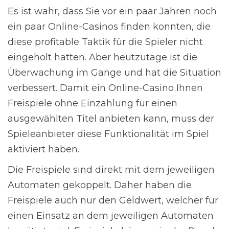
Es ist wahr, dass Sie vor ein paar Jahren noch
ein paar Online-Casinos finden konnten, die
diese profitable Taktik für die Spieler nicht
eingeholt hatten. Aber heutzutage ist die
Überwachung im Gange und hat die Situation
verbessert. Damit ein Online-Casino Ihnen
Freispiele ohne Einzahlung für einen
ausgewählten Titel anbieten kann, muss der
Spieleanbieter diese Funktionalität im Spiel
aktiviert haben.
Die Freispiele sind direkt mit dem jeweiligen
Automaten gekoppelt. Daher haben die
Freispiele auch nur den Geldwert, welcher für
einen Einsatz an dem jeweiligen Automaten