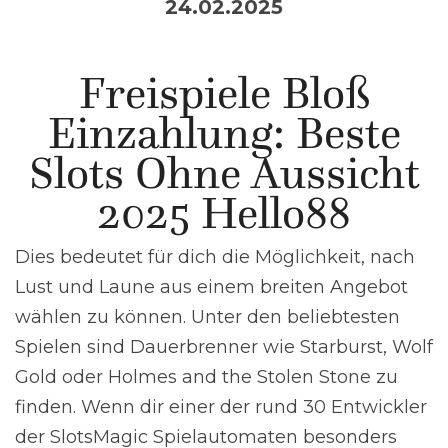
24.02.2025
Freispiele Bloß
Einzahlung: Beste
Slots Ohne Aussicht
2025 Hello88
Dies bedeutet für dich die Möglichkeit, nach
Lust und Laune aus einem breiten Angebot
wählen zu können. Unter den beliebtesten
Spielen sind Dauerbrenner wie Starburst, Wolf
Gold oder Holmes and the Stolen Stone zu
finden. Wenn dir einer der rund 30 Entwickler
der SlotsMagic Spielautomaten besonders