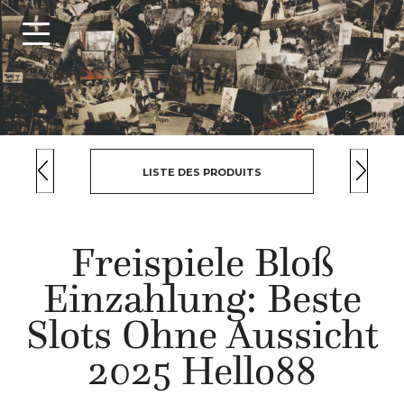
LISTE DES PRODUITS
Freispiele Bloß
Einzahlung: Beste
Slots Ohne Aussicht
2025 Hello88