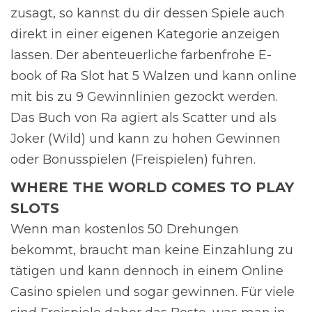
zusagt, so kannst du dir dessen Spiele auch
direkt in einer eigenen Kategorie anzeigen
lassen. Der abenteuerliche farbenfrohe E-
book of Ra Slot hat 5 Walzen und kann online
mit bis zu 9 Gewinnlinien gezockt werden.
Das Buch von Ra agiert als Scatter und als
Joker (Wild) und kann zu hohen Gewinnen
oder Bonusspielen (Freispielen) führen.
WHERE THE WORLD COMES TO PLAY
SLOTS
Wenn man kostenlos 50 Drehungen
bekommt, braucht man keine Einzahlung zu
tätigen und kann dennoch in einem Online
Casino spielen und sogar gewinnen. Für viele