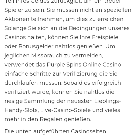
Teil Ihres Geldes zurückgibt, um ein treuer
Spieler zu sein. Sie müssen nicht an speziellen
Aktionen teilnehmen, um dies zu erreichen.
Solange Sie sich an die Bedingungen unseres
Casinos halten, können Sie Ihre Freispiele
oder Bonusgelder nahtlos genießen. Um
jeglichen Missbrauch zu vermeiden,
verwendet das Purple Spins Online Casino
einfache Schritte zur Verifizierung die Sie
durchlaufen müssen. Sobald es erfolgreich
verifiziert wurde, können Sie nahtlos die
riesige Sammlung der neuesten Lieblings-
Handy-Slots, Live-Casino-Spiele und vieles
mehr in den Regalen genießen.
Die unten aufgeführten Casinoseiten