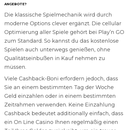
ANGEBOTE?
Die klassische Spielmechanik wird durch
moderne Options clever ergänzt. Die cellular
Optimierung aller Spiele gehört bei Play’n GO
zum Standard. So kannst du das kostenlose
Spielen auch unterwegs genießen, ohne
Qualitätseinbußen in Kauf nehmen zu
müssen.
Viele Cashback-Boni erfordern jedoch, dass
Sie an einem bestimmten Tag der Woche
Geld einzahlen oder in einem bestimmten
Zeitrahmen verwenden. Keine Einzahlung
Cashback bedeutet additionally einfach, dass
ein On Line Casino Ihnen regelmäßig einen