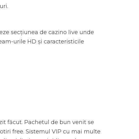
ri.
iteze secțiunea de cazino live unde
eam-urile HD și caracteristicile
it făcut. Pachetul de bun venit se
tiri free. Sistemul VIP cu mai multe