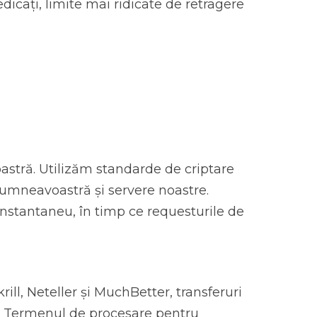
dicați, limite mai ridicate de retragere
oastră. Utilizăm standarde de criptare
dumneavoastră și servere noastre.
instantaneu, în timp ce requesturile de
ill, Neteller și MuchBetter, transferuri
it. Termenul de procesare pentru