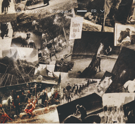
Théâtre Zingaro
Boutique