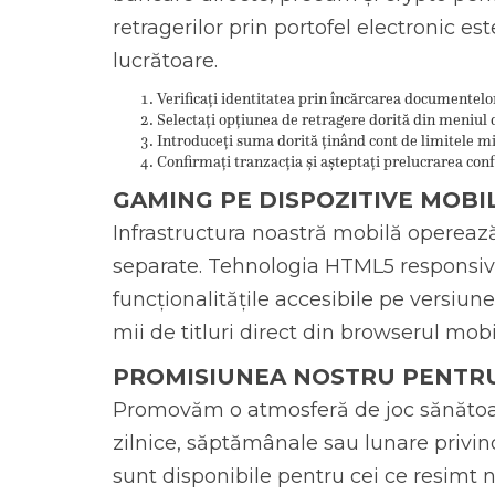
retragerilor prin portofel electronic es
lucrătoare.
Verificați identitatea prin încărcarea documentelo
Selectați opțiunea de retragere dorită din meniul 
Introduceți suma dorită ținând cont de limitele 
Confirmați tranzacția și așteptați prelucrarea con
GAMING PE DISPOZITIVE MOBI
Infrastructura noastră mobilă operează
separate. Tehnologia HTML5 responsiv
funcționalitățile accesibile pe versiune
mii de titluri direct din browserul mobi
PROMISIUNEA NOSTRU PENTRU
Promovăm o atmosferă de joc sănătoasă 
zilnice, săptămânale sau lunare privin
sunt disponibile pentru cei ce resim