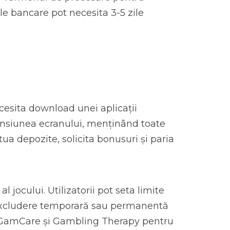
ile bancare pot necesita 3-5 zile
cesita download unei aplicații
ensiunea ecranului, menținând toate
tua depozite, solicita bonusuri și paria
ocului. Utilizatorii pot seta limite
to-excludere temporară sau permanentă
m GamCare și Gambling Therapy pentru