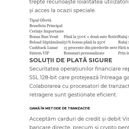
trepte recunoaște loialitatea utilizator
și acces la ocazii speciale.
Tipul Ofertă
Beneficiu Principal
Cerințe Importante
Bonus Bun Venit
Până la 500€ + două sute Rotiri
Rulaj 
Reload Săptămânal
50% bonus până la 250€
Rulaj 
Cashback Lunar
15 procente din pierderile nete
Fără n
Sistem VIP
Bonusuri personalizate
Prin i
SOLUȚII DE PLATĂ SIGURE
Securitatea operațiunilor financiare re
SSL 128-bit care protejează întreaga g
Colaborarea cu procesatori de tranzacț
retragere sunt gestionate eficient.
GAMĂ ÎN METODE DE TRANZACȚIE
Acceptăm carduri de credit și debit Vis
bancare directe, precum și crypto pent