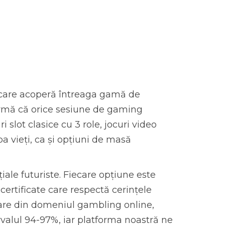
i care acoperă întreaga gamă de
nfirmă că orice sesiune de gaming
 slot clasice cu 3 role, jocuri video
a vieți, ca și opțiuni de masă
iale futuriste. Fiecare opțiune este
ertificate care respectă cerințele
are din domeniul gambling online,
rvalul 94-97%, iar platforma noastră ne