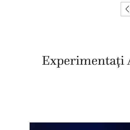
Experimentați 