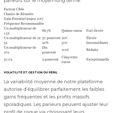
parieurs sur le moyen-long terme.
Facteur Cible
Chance de Réussite
Gain Potentiel (enjeu 10€)
Fréquence Recommandée
Un multiplicateur de
66,7%
Quinze euros
Fort élevée
1.5x
Un multiplicateur de 2x
50 pourcent
20€
Élevée
5x
20%
50€
Intermédiaire
Un multiplicateur de
Dix
100€
Réduite
10x
pourcent
Cinq cents
50,0x
2 pourcent
Exceptionnelle
euros
VOLATILITÉ ET GESTION DU PÉRIL
La variabilité moyenne de notre plateforme
autorise d’équilibrer parfaitement les faibles
gains fréquentes et les profits massifs
sporadiques. Les parieurs peuvent ajuster leur
profil de risque via choisissant leurs