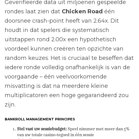
Geverifieerde data uit miljoenen gespeelde
rondes laat zien dat
Chicken Road
één
doorsnee crash-point heeft van 2.64x. Dit
houdt in dat spelers die systematisch
uitstappen rond 2.00x een hypothetisch
voordeel kunnen creëren ten opzichte van
random keuzes. Het is cruciaal te beseffen dat
iedere ronde volledig onafhankelijk is van de
voorgaande – één veelvoorkomende
misvatting is dat na meerdere kleine
multiplicatoren een hoge gegarandeerd zou
zijn.
BANKROLL MANAGEMENT PRINCIPES
Stel vast uw sessiebudget:
Speel nimmer met meer dan 5%
van uw totale casino-tegoed in één sessie