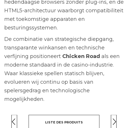
hedendaagse browsers zonder plug-ins, en de
HTML5-architectuur waarborgt compatibiliteit
met toekomstige apparaten en
besturingssystemen.
De combinatie van strategische diepgang,
transparante winkansen en technische
verfijning positioneert
Chicken Road
als een
moderne standaard in de casino-industrie.
Waar klassieke spellen statisch blijven,
evolueren wij continu op basis van
spelersgedrag en technologische
mogelijkheden.
LISTE DES PRODUITS