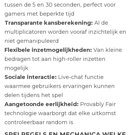
tussen de 5 en 30 seconden, perfect voor
gamers met beperkte tijd
Transparante kansberekening:
Al de
multiplicatoren worden vooraf inzichtelijk en
niet gemanipuleerd
Flexibele inzetmogelijkheden:
Van kleine
bedragen tot aan high-roller inzetten
mogelijk
Sociale interactie:
Live-chat functie
waarmee gebruikers ervaringen kunnen
delen tijdens het spel
Aangetoonde eerlijkheid:
Provably Fair
technologie waarborgt dat elke uitkomst
controleerbaar random is
SPELREGELS EN MECHANICA WELKE