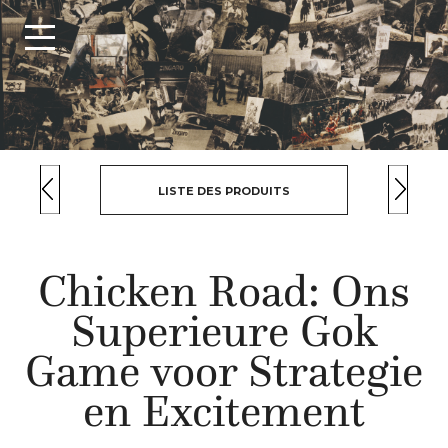
LISTE DES PRODUITS
Chicken Road: Ons
Superieure Gok
Game voor Strategie
en Excitement