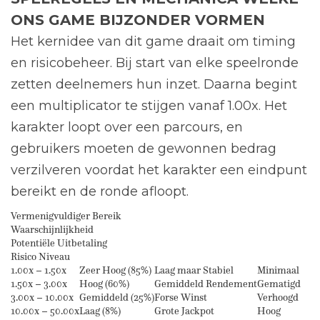
ONS GAME BIJZONDER VORMEN
Het kernidee van dit game draait om timing
en risicobeheer. Bij start van elke speelronde
zetten deelnemers hun inzet. Daarna begint
een multiplicator te stijgen vanaf 1.00x. Het
karakter loopt over een parcours, en
gebruikers moeten de gewonnen bedrag
verzilveren voordat het karakter een eindpunt
bereikt en de ronde afloopt.
Vermenigvuldiger Bereik
Waarschijnlijkheid
Potentiële Uitbetaling
Risico Niveau
1.00x – 1.50x
Zeer Hoog (85%)
Laag maar Stabiel
Minimaal
1.50x – 3.00x
Hoog (60%)
Gemiddeld Rendement
Gematigd
3.00x – 10.00x
Gemiddeld (25%)
Forse Winst
Verhoogd
10.00x – 50.00x
Laag (8%)
Grote Jackpot
Hoog