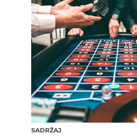
SADRŽAJ