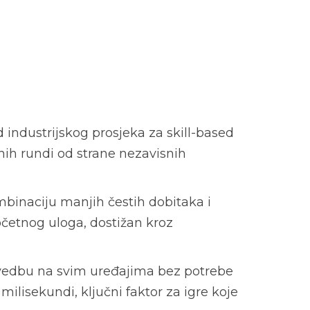
d industrijskog prosjeka za skill-based
anih rundi od strane nezavisnih
ombinaciju manjih čestih dobitaka i
očetnog uloga, dostižan kroz
zvedbu na svim uređajima bez potrebe
lisekundi, ključni faktor za igre koje