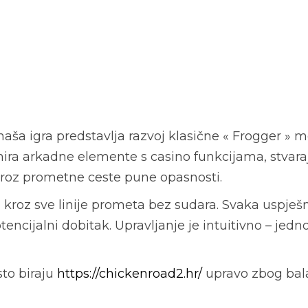
 naša igra predstavlja razvoj klasične « Frogger
ira arkadne elemente s casino funkcijama, stvaraj
kroz prometne ceste pune opasnosti.
inu kroz sve linije prometa bez sudara. Svaka uspješ
otencijalni dobitak. Upravljanje je intuitivno – jedn
esto biraju
https://chickenroad2.hr/
upravo zbog bala