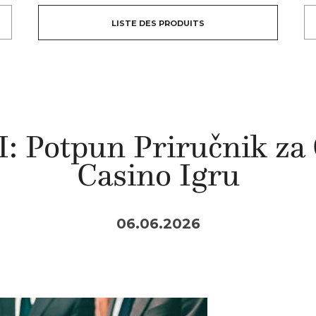
LISTE DES PRODUITS
I: Potpun Priručnik za
Casino Igru
06.06.2026