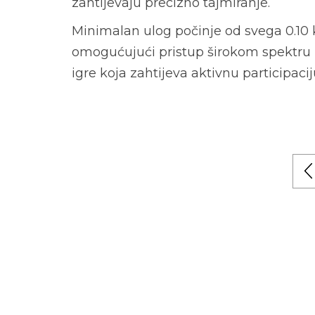
zahtijevaju precizno tajmiranje.
Minimalan ulog počinje od svega 0.10 
omogućujući pristup širokom spektru i
igre koja zahtijeva aktivnu participacij