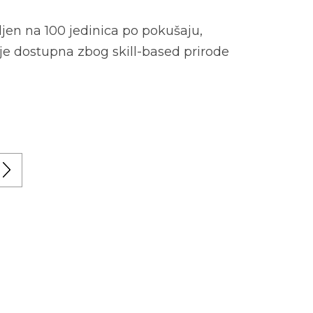
jen na 100 jedinica po pokušaju,
je dostupna zbog skill-based prirode