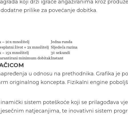
grada koji drži igrače angažiranima kroz produžen
dodatne prilike za povećanje dobitka.
x – 20x množitelj
Jedna runda
esplatni život + 2x množitelj
Sljedeća razina
x – 15x množitelj
30 sekundi
arantirani minimum dobitak
Instant
NAČICOM
napređenja u odnosu na prethodnika. Grafika je 
arm originalnog koncepta. Fizikalni engine pobolj
inamički sistem poteškoće koji se prilagođava vješ
esečnim natjecanjima, te inovativni sistem progre