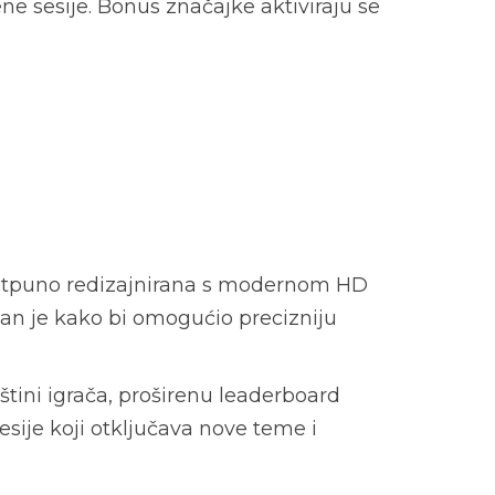
e sesije. Bonus značajke aktiviraju se
potpuno redizajnirana s modernom HD
šan je kako bi omogućio precizniju
tini igrača, proširenu leaderboard
sije koji otključava nove teme i