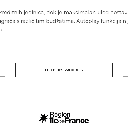
kreditnih jedinica, dok je maksimalan ulog postavl
grača s različitim budžetima. Autoplay funkcija ni
u.
LISTE DES PRODUITS