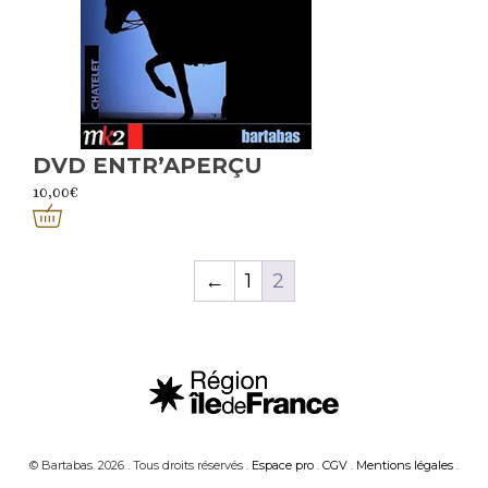
DVD ENTR’APERÇU
10,00
€
←
1
2
© Bartabas. 2026 . Tous droits réservés .
Espace pro
.
CGV
.
Mentions légales
.