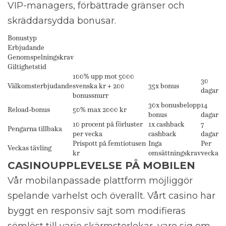
VIP-managers, förbättrade gränser och
skräddarsydda bonusar.
Bonustyp
Erbjudande
Genomspelningskrav
Giltighetstid
100% upp mot 5000
30
Välkomsterbjudande
svenska kr + 200
35x bonus
dagar
bonussnurr
30x bonusbelopp
14
Reload-bonus
50% max 2000 kr
bonus
dagar
10 procent på förluster
1x cashback
7
Pengarna tillbaka
per vecka
cashback
dagar
Prispott på femtiotusen
Inga
Per
Veckas tävling
kr
omsättningskrav
vecka
CASINOUPPLEVELSE PÅ MOBILEN
Vår mobilanpassade plattform möjliggör
spelande varhelst och överallt. Vårt casino har
byggt en responsiv sajt som modifieras
sömlöst till varje skärmstorlekar, vare sig om