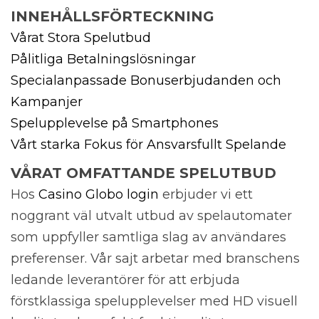
INNEHÅLLSFÖRTECKNING
Vårat Stora Spelutbud
Pålitliga Betalningslösningar
Specialanpassade Bonuserbjudanden och
Kampanjer
Spelupplevelse på Smartphones
Vårt starka Fokus för Ansvarsfullt Spelande
VÅRAT OMFATTANDE SPELUTBUD
Hos
Casino Globo login
erbjuder vi ett
noggrant väl utvalt utbud av spelautomater
som uppfyller samtliga slag av användares
preferenser. Vår sajt arbetar med branschens
ledande leverantörer för att erbjuda
förstklassiga spelupplevelser med HD visuell