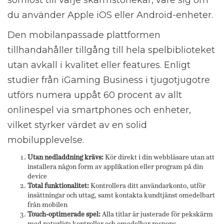
du använder Apple iOS eller Android-enheter.
Den mobilanpassade plattformen
tillhandahåller tillgång till hela spelbiblioteket
utan avkall i kvalitet eller features. Enligt
studier från iGaming Business i tjugotjugotre
utförs numera uppåt 60 procent av allt
onlinespel via smartphones och enheter,
vilket styrker värdet av en solid
mobilupplevelse.
Utan nedladdning krävs:
Kör direkt i din webbläsare utan att
installera någon form av applikation eller program på din
device
Total funktionalitet:
Kontrollera ditt användarkonto, utför
insättningar och uttag, samt kontakta kundtjänst omedelbart
från mobilen
Touch-optimerade spel:
Alla titlar är justerade för pekskärm
med naturliga kontroller och omedelbar respons