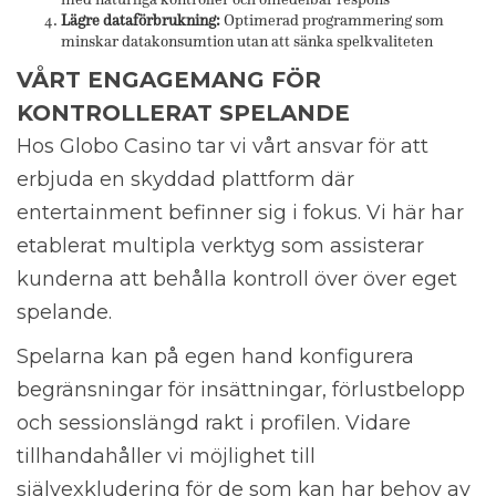
Lägre dataförbrukning:
Optimerad programmering som
minskar datakonsumtion utan att sänka spelkvaliteten
VÅRT ENGAGEMANG FÖR
KONTROLLERAT SPELANDE
Hos Globo Casino tar vi vårt ansvar för att
erbjuda en skyddad plattform där
entertainment befinner sig i fokus. Vi här har
etablerat multipla verktyg som assisterar
kunderna att behålla kontroll över över eget
spelande.
Spelarna kan på egen hand konfigurera
begränsningar för insättningar, förlustbelopp
och sessionslängd rakt i profilen. Vidare
tillhandahåller vi möjlighet till
självexkludering för de som kan har behov av