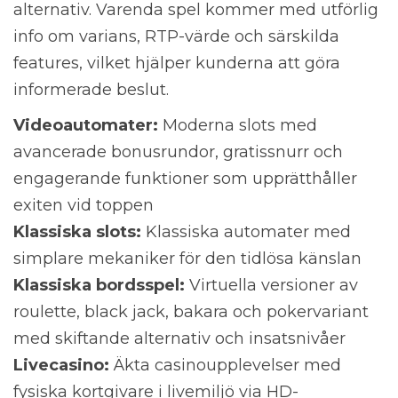
alternativ. Varenda spel kommer med utförlig
info om varians, RTP-värde och särskilda
features, vilket hjälper kunderna att göra
informerade beslut.
Videoautomater:
Moderna slots med
avancerade bonusrundor, gratissnurr och
engagerande funktioner som upprätthåller
exiten vid toppen
Klassiska slots:
Klassiska automater med
simplare mekaniker för den tidlösa känslan
Klassiska bordsspel:
Virtuella versioner av
roulette, black jack, bakara och pokervariant
med skiftande alternativ och insatsnivåer
Livecasino:
Äkta casinoupplevelser med
fysiska kortgivare i livemiljö via HD-