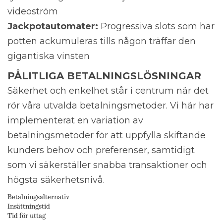
videoström
Jackpotautomater:
Progressiva slots som har
potten ackumuleras tills någon träffar den
gigantiska vinsten
PÅLITLIGA BETALNINGSLÖSNINGAR
Säkerhet och enkelhet står i centrum när det
rör våra utvalda betalningsmetoder. Vi här har
implementerat en variation av
betalningsmetoder för att uppfylla skiftande
kunders behov och preferenser, samtidigt
som vi säkerställer snabba transaktioner och
högsta säkerhetsnivå.
Betalningsalternativ
Insättningstid
Tid för uttag