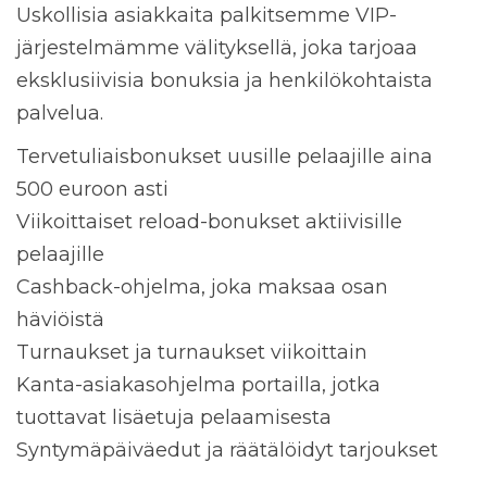
Uskollisia asiakkaita palkitsemme VIP-
järjestelmämme välityksellä, joka tarjoaa
eksklusiivisia bonuksia ja henkilökohtaista
palvelua.
Tervetuliaisbonukset uusille pelaajille aina
500 euroon asti
Viikoittaiset reload-bonukset aktiivisille
pelaajille
Cashback-ohjelma, joka maksaa osan
häviöistä
Turnaukset ja turnaukset viikoittain
Kanta-asiakasohjelma portailla, jotka
tuottavat lisäetuja pelaamisesta
Syntymäpäiväedut ja räätälöidyt tarjoukset