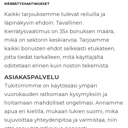
KIERRÄTYSVAATIMUKSET
Kaikki tarjouksemme tulevat reiluilla ja
läpinäkyvin ehdoin. Tavallinen
kierrätysvaatimus on 35x bonuksen määrä,
mikä on sektorin keskiarvoa. Tarjoamme
kaikki bonusten ehdot selkeästi etukäteen,
jotta tiedät tarkalleen, mitä käyttäjältä
odotetaan ennen kuin noston tekemistä.
ASIAKASPALVELU
Tukitiimimme on käytössäsi ympäri
vuorokauden ratkomaan kysymyksiin ja
hoitamaan mahdolliset ongelmasi. Annamme
apua eri kielillä, mukaan lukien suomi, mikä
sujuvoittaa yhteydenpitoa ja varmistaa, niin