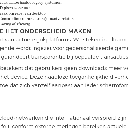
Vaak achterhaalde legacy-systemen
Typisch 24-72 uur
Vaak omgezet van desktop
Gecompliceerd met strenge inzetvereisten
Gering of afwezig
IE HET ONDERSCHEID MAKEN
t van actuele gokplatforms. We steken in ultram
ligentie wordt ingezet voor gepersonaliseerde ga
 garandeert transparantie bij bepaalde transacties
betekent dat gebruikers geen downloads meer ver
 het device. Deze naadloze toegankelijkheid verho
toe dat zich vanzelf aanpast aan ieder schermfor
cloud-netwerken die internationaal verspreid zijn
 feit: conform externe metingen bereiken actuel