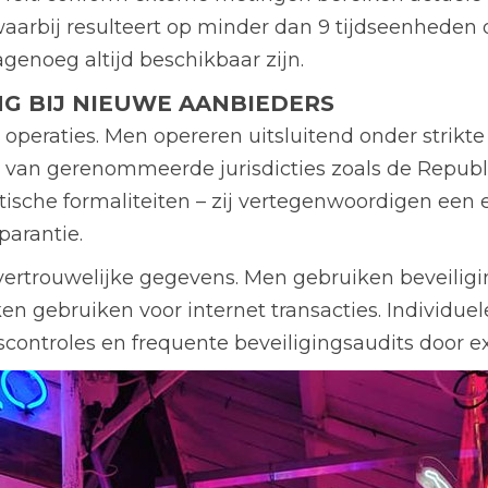
waarbij resulteert op minder dan 9 tijdseenheden
agenoeg altijd beschikbaar zijn.
NG BIJ NIEUWE AANBIEDERS
 operaties. Men opereren uitsluitend onder strikt
es van gerenommeerde jurisdicties zoals de Republ
atische formaliteiten – zij vertegenwoordigen ee
arantie.
vertrouwelijke gegevens. Men gebruiken beveiligi
en gebruiken voor internet transacties. Individu
scontroles en frequente beveiligingsaudits door ex