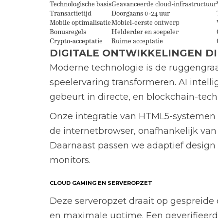
Technologische basis
Geavanceerde cloud-infrastructuur
Transactietijd
Doorgaans 0-24 uur
Mobile optimalisatie
Mobiel-eerste ontwerp
Bonusregels
Helderder en soepeler
Crypto-acceptatie
Ruime acceptatie
DIGITALE ONTWIKKELINGEN D
Moderne technologie is de ruggengraa
speelervaring transformeren. AI intel
gebeurt in directe, en blockchain-tech
Onze integratie van HTML5-systemen 
de internetbrowser, onafhankelijk van
Daarnaast passen we adaptief design 
monitors.
CLOUD GAMING EN SERVEROPZET
Deze serveropzet draait op gespreide 
en maximale uptime. Een geverifieerd