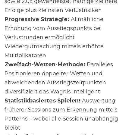
sowie 2.0x gewährleistet häufige kleinere
Erfolge plus kleinsten Verlustrisiken
Progressive Strategie:
Allmähliche
Erhöhung vom Ausstiegspunkts bei
Verlustrunden ermöglicht
Wiedergutmachung mittels erhöhte
Multiplikatoren
Zweifach-Wetten-Methode:
Paralleles
Positionieren doppelter Wetten und
abweichenden Ausstiegszeitpunkten
diversifiziert das Wagnis intelligent
Statistikbasiertes Spielen:
Auswertung
früherer Sessions zum Erkennung mittels
Patterns – wobei alle Session unabhängig
bleibt