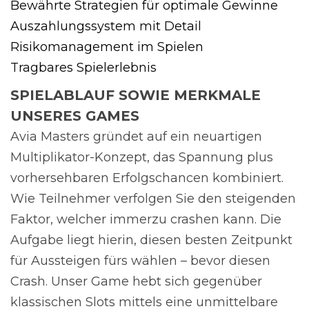
Bewährte Strategien für optimale Gewinne
Auszahlungssystem mit Detail
Risikomanagement im Spielen
Tragbares Spielerlebnis
SPIELABLAUF SOWIE MERKMALE
UNSERES GAMES
Avia Masters gründet auf ein neuartigen
Multiplikator-Konzept, das Spannung plus
vorhersehbaren Erfolgschancen kombiniert.
Wie Teilnehmer verfolgen Sie den steigenden
Faktor, welcher immerzu crashen kann. Die
Aufgabe liegt hierin, diesen besten Zeitpunkt
für Aussteigen fürs wählen – bevor diesen
Crash. Unser Game hebt sich gegenüber
klassischen Slots mittels eine unmittelbare