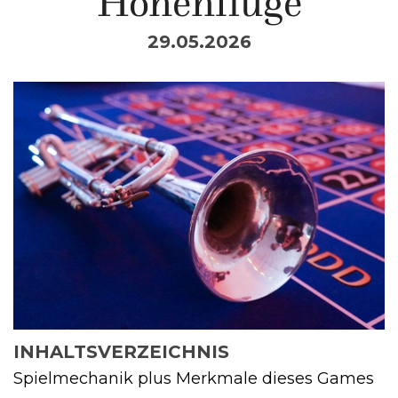
Höhenflüge
29.05.2026
INHALTSVERZEICHNIS
Spielmechanik plus Merkmale dieses Games