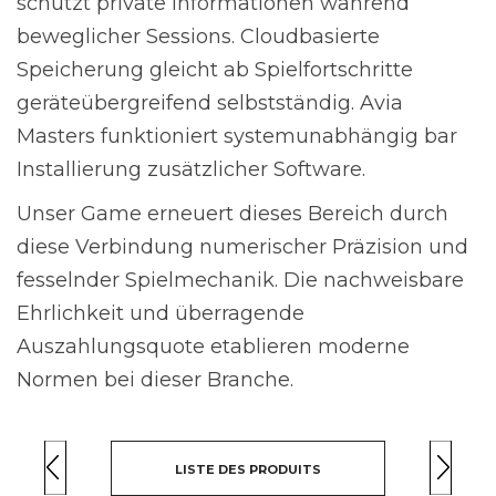
schützt private Informationen während
beweglicher Sessions. Cloudbasierte
Speicherung gleicht ab Spielfortschritte
geräteübergreifend selbstständig. Avia
Masters funktioniert systemunabhängig bar
Installierung zusätzlicher Software.
Unser Game erneuert dieses Bereich durch
diese Verbindung numerischer Präzision und
fesselnder Spielmechanik. Die nachweisbare
Ehrlichkeit und überragende
Auszahlungsquote etablieren moderne
Normen bei dieser Branche.
LISTE DES PRODUITS