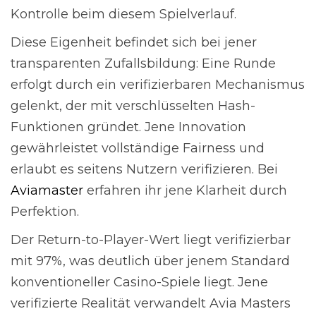
Kontrolle beim diesem Spielverlauf.
Diese Eigenheit befindet sich bei jener
transparenten Zufallsbildung: Eine Runde
erfolgt durch ein verifizierbaren Mechanismus
gelenkt, der mit verschlüsselten Hash-
Funktionen gründet. Jene Innovation
gewährleistet vollständige Fairness und
erlaubt es seitens Nutzern verifizieren. Bei
Aviamaster
erfahren ihr jene Klarheit durch
Perfektion.
Der Return-to-Player-Wert liegt verifizierbar
mit 97%, was deutlich über jenem Standard
konventioneller Casino-Spiele liegt. Jene
verifizierte Realität verwandelt Avia Masters