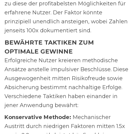
zu diese der profitabelsten Möglichkeiten für
erfahrene Nutzer. Der Faktor könnte
prinzipiell unendlich ansteigen, wobei Zahlen
jenseits 100x dokumentiert sind.
BEWÄHRTE TAKTIKEN ZUM
OPTIMALE GEWINNE
Erfolgreiche Nutzer kreieren methodische
Ansätze anstelle impulsiver Beschlüsse. Diese
Ausgewogenheit mitten Risikofreude sowie
Absicherung bestimmt nachhaltige Erfolge.
Verschiedene Taktiken haben einander in
jener Anwendung bewährt:
Konservative Methode:
Mechanischer
Austritt durch niedrigen Faktoren mitten 1.5x