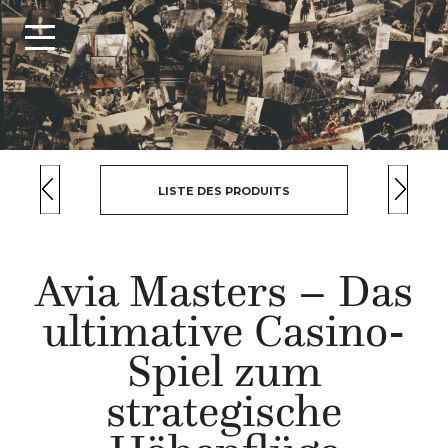
LISTE DES PRODUITS
Avia Masters – Das
ultimative Casino-
Spiel zum
strategische