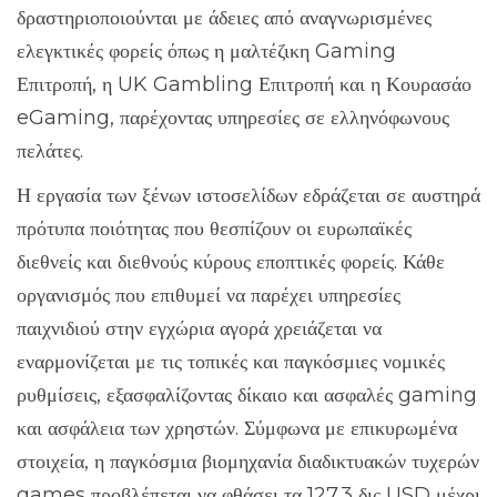
δραστηριοποιούνται με άδειες από αναγνωρισμένες
ελεγκτικές φορείς όπως η μαλτέζικη Gaming
Επιτροπή, η UK Gambling Επιτροπή και η Κουρασάο
eGaming, παρέχοντας υπηρεσίες σε ελληνόφωνους
πελάτες.
Η εργασία των ξένων ιστοσελίδων εδράζεται σε αυστηρά
πρότυπα ποιότητας που θεσπίζουν οι ευρωπαϊκές
διεθνείς και διεθνούς κύρους εποπτικές φορείς. Κάθε
οργανισμός που επιθυμεί να παρέχει υπηρεσίες
παιχνιδιού στην εγχώρια αγορά χρειάζεται να
εναρμονίζεται με τις τοπικές και παγκόσμιες νομικές
ρυθμίσεις, εξασφαλίζοντας δίκαιο και ασφαλές gaming
και ασφάλεια των χρηστών. Σύμφωνα με επικυρωμένα
στοιχεία, η παγκόσμια βιομηχανία διαδικτυακών τυχερών
games προβλέπεται να φθάσει τα 127.3 δις USD μέχρι