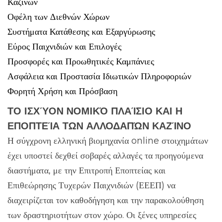
Καζίνων
Οφέλη των Διεθνών Χώρων
Συστήματα Κατάθεσης και Εξαργύρωσης
Εύρος Παιχνιδιών και Επιλογές
Προσφορές και Προωθητικές Καμπάνιες
Ασφάλεια και Προστασία Ιδιωτικών Πληροφοριών
Φορητή Χρήση και Πρόσβαση
ΤΟ ΙΣΧΎΟΝ ΝΟΜΙΚΌ ΠΛΑΊΣΙΟ ΚΑΙ Η
ΕΠΟΠΤΕΊΑ ΤΩΝ ΑΛΛΟΔΑΠΏΝ ΚΑΖΊΝΟ
Η σύγχρονη ελληνική βιομηχανία online στοιχημάτων
έχει υποστεί δεχθεί σοβαρές αλλαγές τα προηγούμενα
διαστήματα, με την Επιτροπή Εποπτείας και
Επιθεώρησης Τυχερών Παιχνιδιών (ΕΕΕΠ) να
διαχειρίζεται τον καθοδήγηση και την παρακολούθηση
των δραστηριοτήτων στον χώρο. Οι ξένες υπηρεσίες