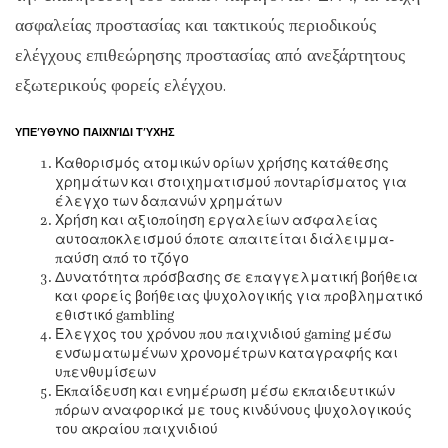
ασφαλείας προστασίας και τακτικούς περιοδικούς
ελέγχους επιθεώρησης προστασίας από ανεξάρτητους
εξωτερικούς φορείς ελέγχου.
ΥΠΕΎΘΥΝΟ ΠΑΙΧΝΊΔΙ ΤΎΧΗΣ
Καθορισμός ατομικών ορίων χρήσης κατάθεσης
χρημάτων και στοιχηματισμού ποντaρίσματος για
έλεγχο των δαπανών χρημάτων
Χρήση και αξιοποίηση εργαλείων ασφαλείας
αυτοαποκλεισμού όποτε απαιτείται διάλειμμα-
παύση από το τζόγο
Δυνατότητα πρόσβασης σε επαγγελματική βοήθεια
και φορείς βοήθειας ψυχολογικής για προβληματικό
εθιστικό gambling
Έλεγχος του χρόνου που παιχνιδιού gaming μέσω
ενσωματωμένων χρονομέτρων καταγραφής και
υπενθυμίσεων
Εκπαίδευση και ενημέρωση μέσω εκπαιδευτικών
πόρων αναφορικά με τους κινδύνους ψυχολογικούς
του ακραίου παιχνιδιού