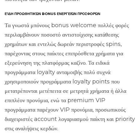
ΕΊΔΗ ΠΡΟΩΘΗΤΙΚΏΝ BONUS ΕΝΕΡΓΕΙΏΝ ΠΡΟΣΦΟΡΏΝ
Τα γνωστά μπόνους bonus welcome πολλές φορές
περιλαμβάνουν ποσοστό αντιστοίχισης κατάθεσης
χρημάτων και εντελώς δωρεάν περιστροφές spins,
παρέχοντας στους παίκτες επιπρόσθετα χρήματα για
εξερεύνηση της πλατφόρμας καζίνο. Τα ειδικά
προγράμματα loyalty ανταμοιβής πολύ συχνά
χρησιμοποιούν προγράμματα loyalty points που
μετατρέπονται μετέπειτα σε μετρητά χρήματα ή άλλα
επιπλέον προνόμια, ενώ τα premium VIP
προγράμματα παρέχουν VIP προνόμια, προσωπικούς
διαχειριστές account λογαριασμού παίκτη και priority
στις αναλήψεις κερδών.