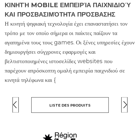
ΚΙΝΗΤΉ MOBILE ΕΜΠΕΙΡΊΑ ΠΑΙΧΝΙΔΙΟΎ
ΚΑΙ ΠΡΟΣΒΑΣΙΜΌΤΗΤΑ ΠΡΌΣΒΑΣΗΣ
Η κινητή ψηφιακή τεχνολογία έχει επαναστατήσει τον
τρόπο με τον οποίο σήμερα οι παίκτες παίζουν τα
αγαπημένα τους τους games. Οι ξένες υπηρεσίες έχουν
δημιουργήσει σύγχρονες εφαρμογές και
βελτιστοποιημένες ιστοσελίδες websites που
παρέχουν απρόσκοπτη ομαλή εμπειρία παιχνιδιού σε
κινητά τηλέφωνα και {
LISTE DES PRODUITS