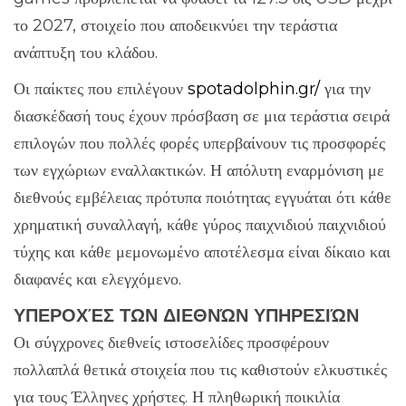
το 2027, στοιχείο που αποδεικνύει την τεράστια
ανάπτυξη του κλάδου.
Οι παίκτες που επιλέγουν
spotadolphin.gr/
για την
διασκέδασή τους έχουν πρόσβαση σε μια τεράστια σειρά
επιλογών που πολλές φορές υπερβαίνουν τις προσφορές
των εγχώριων εναλλακτικών. Η απόλυτη εναρμόνιση με
διεθνούς εμβέλειας πρότυπα ποιότητας εγγυάται ότι κάθε
χρηματική συναλλαγή, κάθε γύρος παιχνιδιού παιχνιδιού
τύχης και κάθε μεμονωμένο αποτέλεσμα είναι δίκαιο και
διαφανές και ελεγχόμενο.
ΥΠΕΡΟΧΈΣ ΤΩΝ ΔΙΕΘΝΏΝ ΥΠΗΡΕΣΙΏΝ
Οι σύγχρονες διεθνείς ιστοσελίδες προσφέρουν
πολλαπλά θετικά στοιχεία που τις καθιστούν ελκυστικές
για τους Έλληνες χρήστες. Η πληθωρική ποικιλία