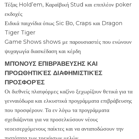
Τέξας Hold’em, Καραϊβική Stud και επιπλέον poker
εκδοχές
Ειδικά παιχνίδια όπως Sic Bo, Craps και Dragon
Tiger Tiger
Game Shows shows με παρουσιαστές που ενώνουν
ψυχαγωγία διασκέδαση και κέρδη
ΜΠΌΝΟΥΣ ΕΠΙΒΡΆΒΕΥΣΗΣ ΚΑΙ
ΠΡΟΩΘΗΤΙΚΈΣ ΔΙΑΦΗΜΙΣΤΙΚΈΣ
ΠΡΟΣΦΟΡΈΣ
Οι διεθνείς πλατφόρμες καζίνο ξεχωρίζουν θετικά για τα
γενναιόδωρα και ελκυστικά προγράμματα επιβράβευσης
που προσφέρουν. Τα εν λόγω τα προγράμματα
σχεδιάζονται για να προσελκύσουν νέους
νεοεισερχόμενους παίκτες και να ανταποδώσουν την
πιστότητα των τρεχόντων μελών.