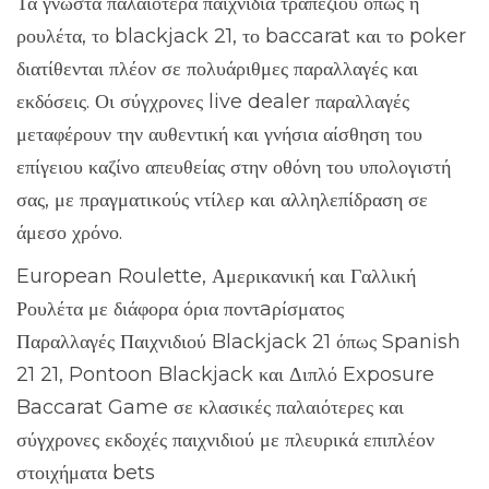
Τα γνωστά παλαιότερα παιχνίδια τραπεζιού όπως η
ρουλέτα, το blackjack 21, το baccarat και το poker
διατίθενται πλέον σε πολυάριθμες παραλλαγές και
εκδόσεις. Οι σύγχρονες live dealer παραλλαγές
μεταφέρουν την αυθεντική και γνήσια αίσθηση του
επίγειου καζίνο απευθείας στην οθόνη του υπολογιστή
σας, με πραγματικούς ντίλερ και αλληλεπίδραση σε
άμεσο χρόνο.
European Roulette, Αμερικανική και Γαλλική
Ρουλέτα με διάφορα όρια ποντaρίσματος
Παραλλαγές Παιχνιδιού Blackjack 21 όπως Spanish
21 21, Pontoon Blackjack και Διπλό Exposure
Baccarat Game σε κλασικές παλαιότερες και
σύγχρονες εκδοχές παιχνιδιού με πλευρικά επιπλέον
στοιχήματα bets