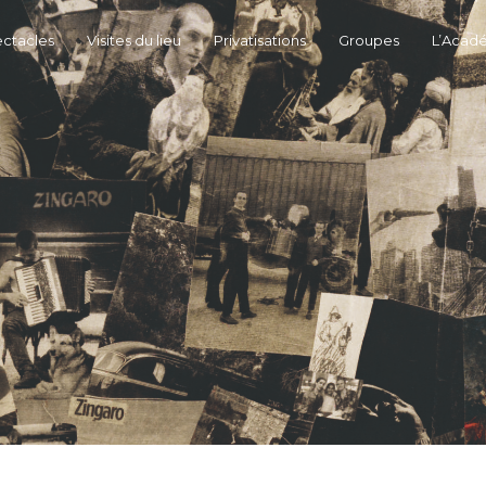
ctacles
Visites du lieu
Privatisations
Groupes
L’Acad