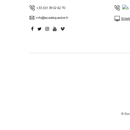
+33 (0)1 39 02 62 70
info@acadequestre.fr
Billet
© Bart