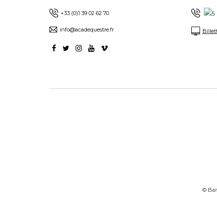
+33 (0)1 39 02 62 70
info@acadequestre.fr
Billet
© Bart