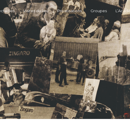
ctacles
Visites du lieu
Privatisations
Groupes
L’Acad