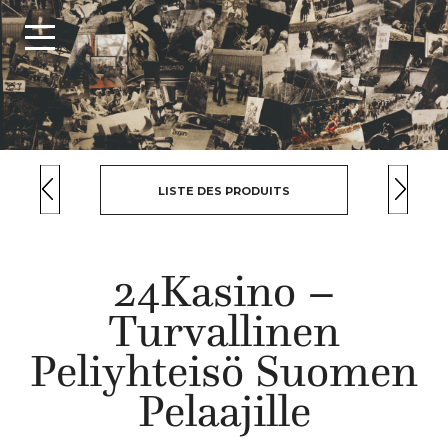
LISTE DES PRODUITS
24Kasino –
Turvallinen
Peliyhteisö Suomen
Pelaajille