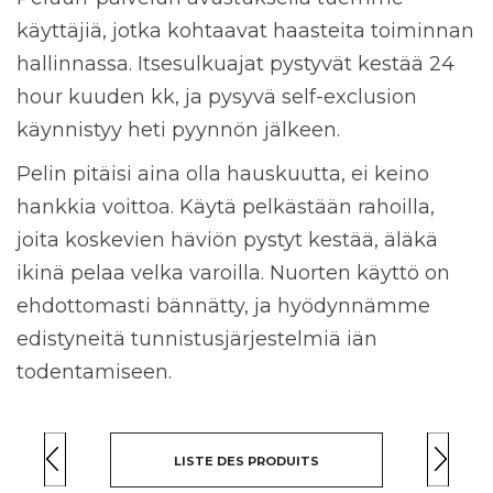
käyttäjiä, jotka kohtaavat haasteita toiminnan
hallinnassa. Itsesulkuajat pystyvät kestää 24
hour kuuden kk, ja pysyvä self-exclusion
käynnistyy heti pyynnön jälkeen.
Pelin pitäisi aina olla hauskuutta, ei keino
hankkia voittoa. Käytä pelkästään rahoilla,
joita koskevien häviön pystyt kestää, äläkä
ikinä pelaa velka varoilla. Nuorten käyttö on
ehdottomasti bännätty, ja hyödynnämme
edistyneitä tunnistusjärjestelmiä iän
todentamiseen.
LISTE DES PRODUITS