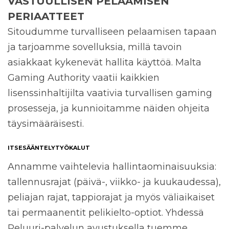
VASTUULLISEN PELAAMISEN
PERIAATTEET
Sitoudumme turvalliseen pelaamisen tapaan
ja tarjoamme sovelluksia, millä tavoin
asiakkaat kykenevät hallita käyttöä. Malta
Gaming Authority vaatii kaikkien
lisenssinhaltijilta vaativia turvallisen gaming
prosesseja, ja kunnioitamme näiden ohjeita
täysimääräisesti.
ITSESÄÄNTELYTYÖKALUT
Annamme vaihtelevia hallintaominaisuuksia:
tallennusrajat (päivä-, viikko- ja kuukaudessa),
peliajan rajat, tappiorajat ja myös väliaikaiset
tai permaanentit pelikielto-optiot. Yhdessä
Peluuri-palvelun avustuksella tuemme